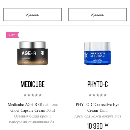
Купить
Купить
ХИТ
Medicube
PHYTO-C
Medicube AGE-R Glutathione
PHYTO-C Corrective Eye
Glow Capsule Cream 50ml
Cream 15ml
Осветляющий крем с
Крем для кожи вокруг глаз
капсулами глутатиона для
a
10 990
сияния кожи