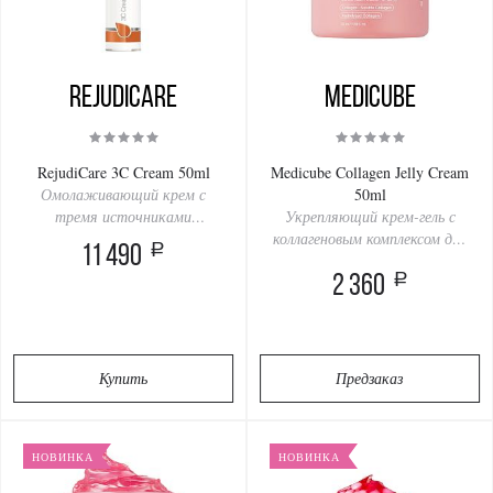
RejudiCare
Medicube
RejudiCare 3C Cream 50ml
Medicube Collagen Jelly Cream
Омолаживающий крем с
50ml
тремя источниками
Укрепляющий крем-гель с
витамина C
коллагеновым комплексом для
a
11 490
сияния кожи
a
2 360
Купить
Предзаказ
НОВИНКА
НОВИНКА