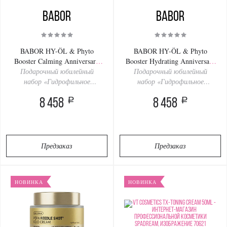
BABOR
BABOR
BABOR HY-ÖL & Phyto
BABOR HY-ÖL & Phyto
Booster Calming Anniversary
Booster Hydrating Anniversary
Подарочный юбилейный
Set 200/100ml
Подарочный юбилейный
Set 200/100ml
набор «Гидрофильное
набор «Гидрофильное
очищение успокаивающее»
очищение увлажняющее»
a
a
8 458
8 458
Предзаказ
Предзаказ
НОВИНКА
НОВИНКА