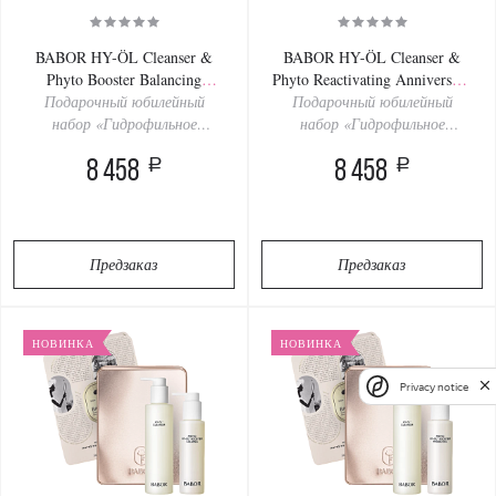
BABOR HY-ÖL Cleanser &
BABOR HY-ÖL Cleanser &
Phyto Booster Balancing
Phyto Reactivating Anniversary
Anniversary Set 200/100ml
Подарочный юбилейный
Подарочный юбилейный
Set 200/100ml
набор «Гидрофильное
набор «Гидрофильное
очищение матирующее»
очищение омолаживающее»
a
a
8 458
8 458
Предзаказ
Предзаказ
НОВИНКА
НОВИНКА
Privacy notice