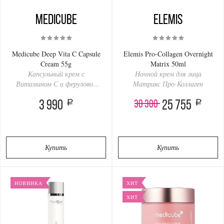
Medicube
Elemis
Medicube Deep Vita C Capsule
Elemis Pro-Collagen Overnight
Cream 55g
Matrix 50ml
Капсульный крем с
Ночной крем для лица
Витамином С и феруловой
Матрикс Про-Коллаген
кислотой
a
a
30 300
3 990
25 755
Купить
Купить
НОВИНКА
ХИТ
ХИТ