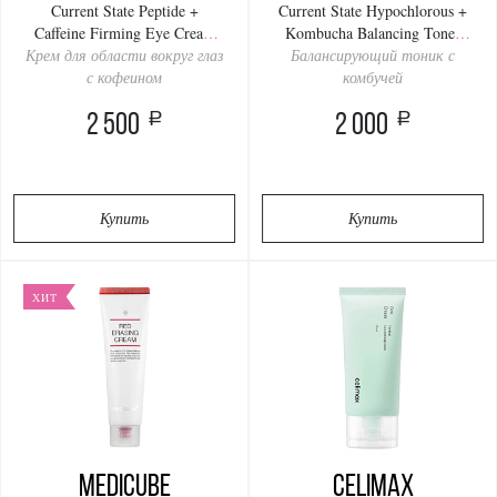
Current State Peptide +
Current State Hypochlorous +
Caffeine Firming Eye Cream
Kombucha Balancing Toner
Крем для области вокруг глаз
15ml
Балансирующий тоник с
120ml
с кофеином
комбучей
a
a
2 500
2 000
Купить
Купить
ХИТ
Medicube
Celimax