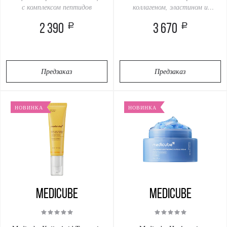
с комплексом пептидов
коллагеном, эластином и
гиалуроновой кислотой
a
a
2 390
3 670
Предзаказ
Предзаказ
НОВИНКА
НОВИНКА
Medicube
Medicube