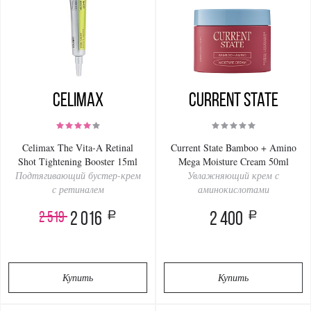
Celimax
Current State
Celimax The Vita-A Retinal
Current State Bamboo + Amino
Shot Tightening Booster 15ml
Mega Moisture Cream 50ml
Подтягивающий бустер-крем
Увлажняющий крем с
с ретиналем
аминокислотами
a
a
2 519
2 016
2 400
Купить
Купить