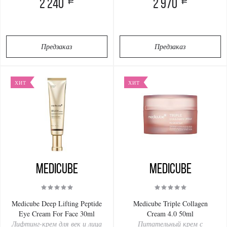
a
a
2 240
2 970
Предзаказ
Предзаказ
ХИТ
ХИТ
Medicube
Medicube
Medicube Deep Lifting Peptide
Medicube Triple Collagen
Eye Cream For Face 30ml
Cream 4.0 50ml
Лифтинг-крем для век и лица
Питательный крем с