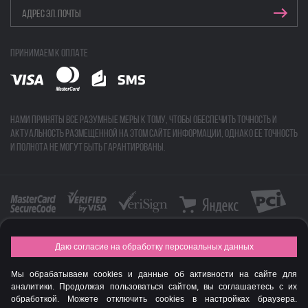
Принимаем к оплате
Нами приняты все разумные меры к тому, чтобы обеспечить точность и
актуальность размещенной на этом сайте информации, однако ее точность
и полнота не могут быть гарантированы.
Даю согласие на обработку персональных данных
FASHION NEW YEAR AWARDS 2015
Мы обрабатываем cookies и данные об активности на сайте для
© Интернет-магазин профессиональной косметики Spadream
аналитики. Продолжая пользоваться сайтом, вы соглашаетесь с их
обработкой. Можете отключить cookies в настройках браузера.