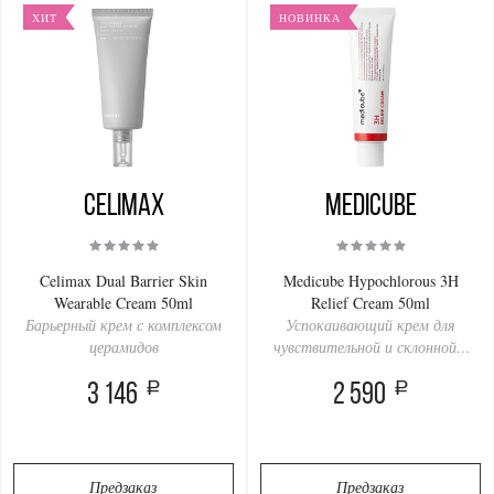
ХИТ
НОВИНКА
Celimax
Medicube
Celimax Dual Barrier Skin
Medicube Hypochlorous 3H
Wearable Cream 50ml
Relief Cream 50ml
Барьерный крем с комплексом
Успокаивающий крем для
церамидов
чувствительной и склонной к
акне кожи
a
a
3 146
2 590
Предзаказ
Предзаказ