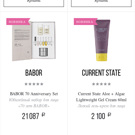
Купить
Купить
НОВИНКА
НОВИНКА
BABOR
Current State
BABOR 70 Anniversary Set
Current State Aloe + Algae
Юбилейный набор для лица
Lightweight Gel Cream 60ml
«70 лет BABOR»
Легкий гель-крем для лица
a
a
21 087
2 100