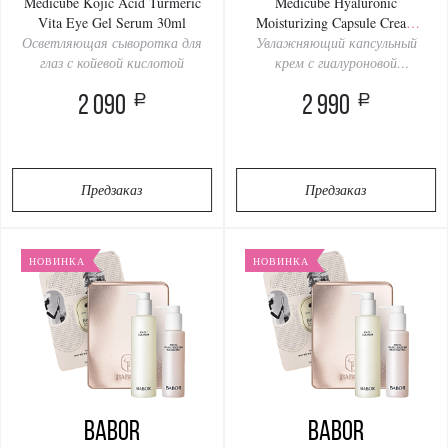
Medicube Kojic Acid Turmeric
Medicube Hyaluronic
Vita Eye Gel Serum 30ml
Moisturizing Capsule Cream
Осветляющая сыворотка для
Увлажняющий капсульный
55ml
глаз с койевой кислотой
крем с гиалуроновой
кислотой и церамидами
a
a
2 090
2 990
Предзаказ
Предзаказ
НОВИНКА
НОВИНКА
BABOR
BABOR