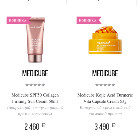
НОВИНКА
НОВИНКА
Medicube
Medicube
Medicube SPF50 Collagen
Medicube Kojic Acid Turmeric
Firming Sun Cream 50ml
Vita Capsule Cream 53g
Тонирующий солнцезащитный
Капсульный крем с койевой
крем с коллагеном
кислотой против
пигментации
a
a
2 460
3 490