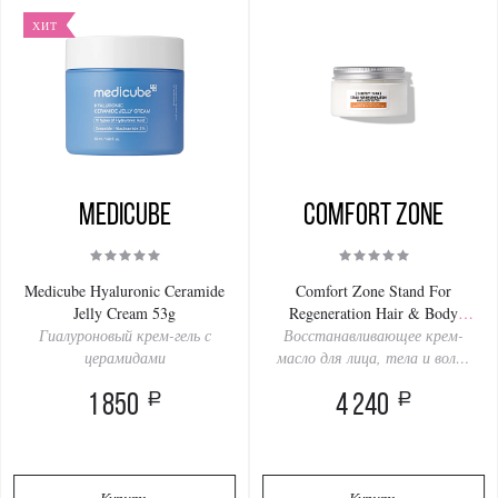
ХИТ
Medicube
Comfort Zone
Medicube Hyaluronic Ceramide
Comfort Zone Stand For
Jelly Cream 53g
Regeneration Hair & Body
Гиалуроновый крем-гель с
Butter Calendula Extract 100ml
Восстанавливающее крем-
церамидами
масло для лица, тела и волос
с календулой
a
a
1 850
4 240