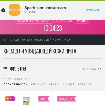
Войти
Spadream: косметика
открыть
Открыть
промокод:
Скидка -25% от 15000₽
Скидка
13:04:22
СРЕДСТВА ДЛЯ УВЯДАЮЩЕЙ КОЖИ ЛИЦА
Крем для увядающей кожи лица
фильтры
ТОВАРОВ:
60
СОРТИРОВАТЬ ПО:
ПОПУЛЯРНОСТИ
РЕЙТИНГУ
ЦЕНЕ
СКИДКЕ
НОВИЗНЕ
20%
ХИТ
НОВИНКА