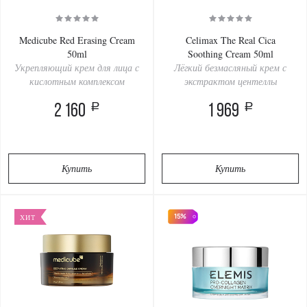
Medicube Red Erasing Cream
Celimax The Real Cica
50ml
Soothing Cream 50ml
Укрепляющий крем для лица с
Лёгкий безмасляный крем с
кислотным комплексом
экстрактом центеллы
a
a
2 160
1 969
Купить
Купить
15%
ХИТ