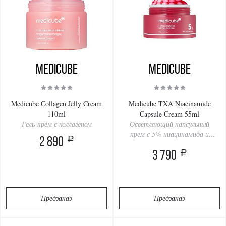
Medicube
Medicube
Medicube Collagen Jelly Cream
Medicube TXA Niacinamide
110ml
Capsule Cream 55ml
Гель-крем с коллагеном
Осветляющий капсульный
крем с 5% ниацинамида и
a
2 890
транексамовой кислотой
a
3 790
Предзаказ
Предзаказ