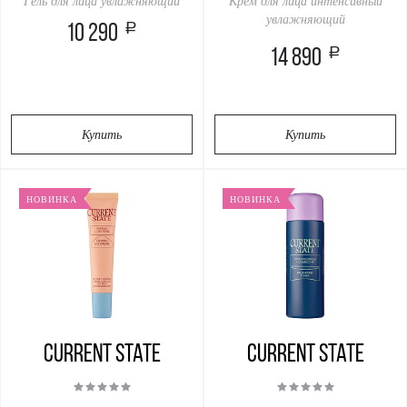
Гель для лица увлажняющий
Крем для лица интенсивный
увлажняющий
a
10 290
a
14 890
Купить
Купить
НОВИНКА
НОВИНКА
Current State
Current State