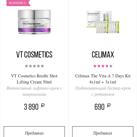
НОВИНКА
VT Cosmetics
Celimax
VT Cosmetics Reedle Shot
Celimax The Vita-A 7 Days Kit
Lifting Cream 50ml
4x1ml + 3x1ml
Интенсивный лифтинг-крем с
Подтягивающий бустер-крем
микроиглами
с ретиналем
a
a
3 890
690
Предзаказ
Предзаказ