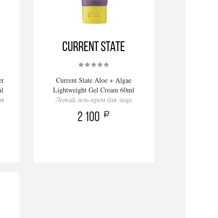
Current State
er
Current State Aloe + Algae
ml
Lightweight Gel Cream 60ml
ля
Легкий гель-крем для лица
a
2 100