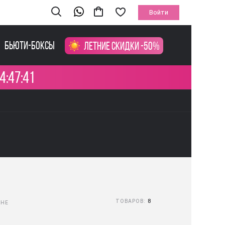
Войти
Бьюти-боксы
Летние скидки -50%
4:47:40
ТОВАРОВ:
8
ЗНЕ