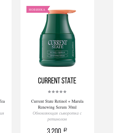
НОВИНКА
Current State
Tea
Current State Retinol + Marula
Renewing Serum 30ml
ния
Обновляющая сыворотка с
ретинолом
a
3 200