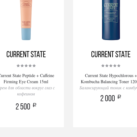
Current State
Current State
urrent State Peptide + Caffeine
Current State Hypochlorous +
Firming Eye Cream 15ml
Kombucha Balancing Toner 12
рем для области вокруг глаз с
Балансирующий тоник с комбу
кофеином
a
2 000
a
2 500