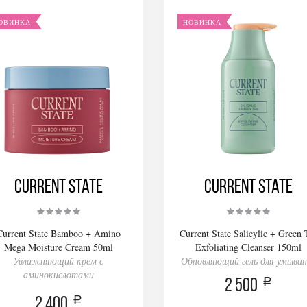
ОВИНКА
НОВИНКА
Current State
Current State
Current State Bamboo + Amino
Current State Salicylic + Green 
Mega Moisture Cream 50ml
Exfoliating Cleanser 150ml
Увлажняющий крем с
Обновляющий гель для умыва
аминокислотами
a
2 500
a
2 400