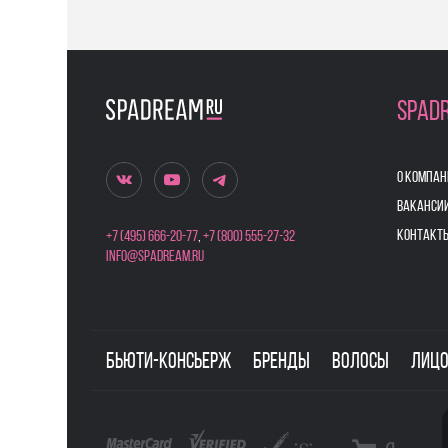
SPAD
О КОМПАН
ВАКАНСИ
КОНТАКТ
+7 (495) 666-20-77
,
+7 (800) 555-27-32
info@spadream.ru
Бьюти-консьерж
Бренды
Волосы
Лиц