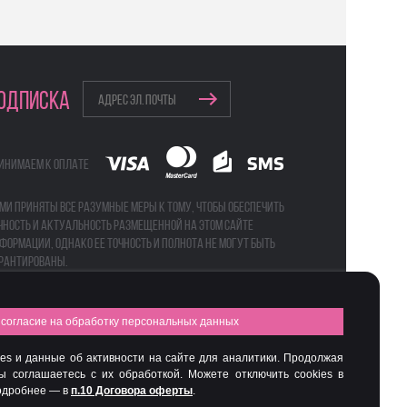
ОДПИСКА
инимаем к оплате
ми приняты все разумные меры к тому, чтобы обеспечить
чность и актуальность размещенной на этом сайте
формации, однако ее точность и полнота не могут быть
рантированы.
согласие на обработку персональных данных
а
Бьюти-боксы
es и данные об активности на сайте для аналитики. Продолжая
вы соглашаетесь с их обработкой. Можете отключить cookies в
Подробнее — в
п.10 Договора оферты
.
Интернет-магазин профессиональной косметики Spadream