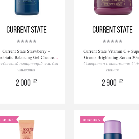
Current State
Current State
Current State Strawberry +
Current State Vitamin C + Sup
robiotic Balancing Gel Cleanser
Greens Brightening Serum 30
едневный очищающий гель для
150ml
Сыворотка с витамином С д
умывания
сияния
a
a
2 000
2 900
ОВИНКА
НОВИНКА