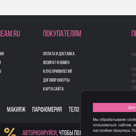
REAM.RU
ПОКУПАТЕЛЯМ
П
ИИ
ОПЛАТА И ДОСТАВКА
Пр
И
ВОЗВРАТ И ОБМЕН
На
Ы
КЛУБ ПРИВИЛЕГИЙ
то
ДОГОВОР ОФЕРТЫ
ин
га
КАРТА САЙТА
Даю 
о
Макияж
Парфюмерия
Тело
Здоровье
Для дом
Мы обрабатываем cooki
пользоваться сайтом, 
настройках браузера. 
Авторизируйся
, чтобы получить скидку
FASHION NEW YEAR AWARDS 2015
© 