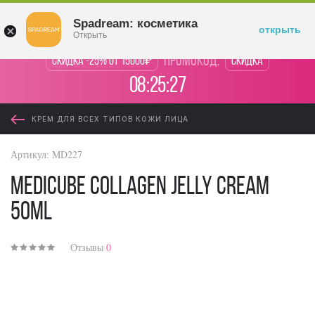
Войти
Spadream: косметика
открыть
Открыть
промокод:
Скидка -25% от 15000₽
Скидка
08:25:27
КРЕМ ДЛЯ ВСЕХ ТИПОВ КОЖИ ЛИЦА
Артикул:
MD227
Medicube Collagen Jelly Cream
50ml
Отзывы
0