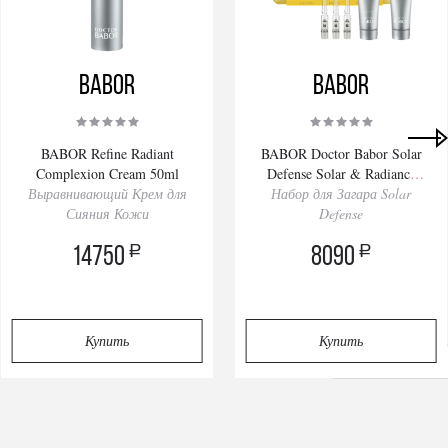
BABOR
BABOR
BABOR Refine Radiant
BABOR Doctor Babor Solar
Complexion Cream 50ml
Defense Solar & Radiance
Выравнивающий Крем для
Набор для Загара Solar
Routine Set
Сияния Кожи
Defense
a
a
14750
8090
Купить
Купить
Privacy notice