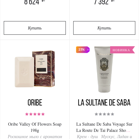
8 624
7 392
Купить
Купить
23%
НОВИНКА
Oribe
La Sultanе De Saba
Oribe Valley Of Flowers Soap
La Sultane De Saba Voyage Sur
198g
La Route De Tai Palace Shower
Роскошное мыло с ароматом
Крем - душ Мускус, Ладан и
Cream Musk Incense Rose