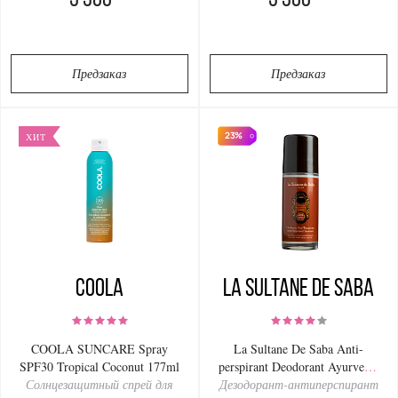
5 300
5 300
Предзаказ
Предзаказ
23%
ХИТ
COOLA
La Sultanе De Saba
COOLA SUNCARE Spray
La Sultane De Saba Anti-
SPF30 Tropical Coconut 177ml
perspirant Deodorant Ayurvedic
Солнцезащитный спрей для
Дезодорант-антиперспирант
Amber Vanilla 50ml