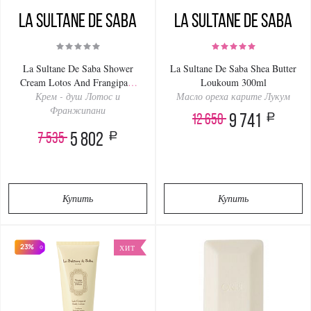
La Sultanе De Saba
La Sultanе De Saba
La Sultane De Saba Shower
La Sultane De Saba Shea Butter
Cream Lotos And Frangipani
Loukoum 300ml
Крем - душ Лотос и
Flowers 200ml
Масло ореха карите Лукум
Франжипани
a
12 650
9 741
a
7 535
5 802
Купить
Купить
23%
ХИТ