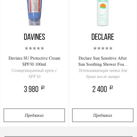
Davines
Declare
Davines SU Protective Cream
Declare Sun Sensitive After
SPF30 100ml
Sun Soothing Shower Foam
Солнцезащитный крем с
Успокаивающая пенка для
150ml
SPF30
душа после загара
a
a
3 980
2 400
Предзаказ
Предзаказ