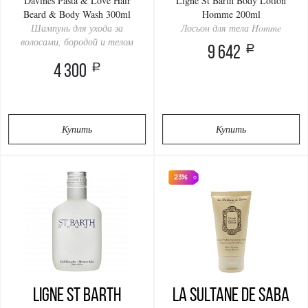
Davines Pasta & Love Hair
Ligne St Barth Body Lotion
Beard & Body Wash 300ml
Homme 200ml
Шампунь для ухода за
Лосьон для тела Homme
волосами, бородой и телом
a
9 642
a
4 300
Купить
Купить
23%
Ligne St Barth
La Sultanе De Saba