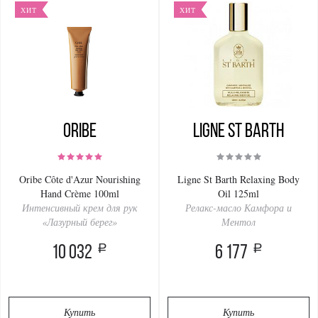
ХИТ
ХИТ
Oribe
Ligne St Barth
Oribe Côte d'Azur Nourishing
Ligne St Barth Relaxing Body
Hand Crème 100ml
Oil 125ml
Интенсивный крем для рук
Релакс-масло Камфора и
«Лазурный берег»
Ментол
a
a
10 032
6 177
Купить
Купить