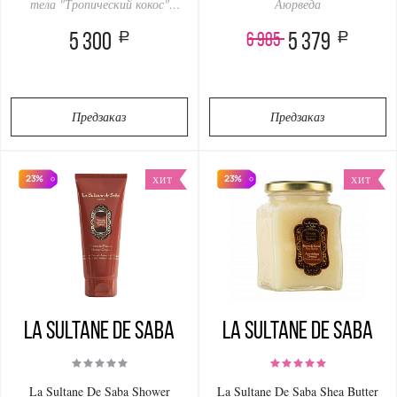
тела "Тропический кокос"
Аюрведа
SPF30
a
a
6 985
5 300
5 379
Предзаказ
Предзаказ
23%
23%
ХИТ
ХИТ
La Sultanе De Saba
La Sultanе De Saba
La Sultane De Saba Shower
La Sultane De Saba Shea Butter