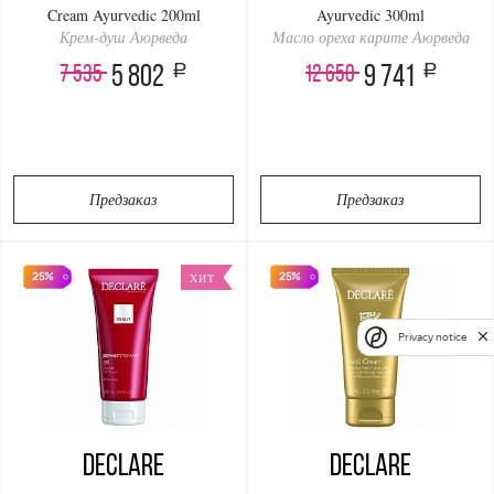
Cream Ayurvedic 200ml
Ayurvedic 300ml
Крем-душ Аюрведа
Масло ореха карите Аюрведа
a
a
7 535
12 650
5 802
9 741
Предзаказ
Предзаказ
25%
25%
ХИТ
Privacy notice
Declare
Declare