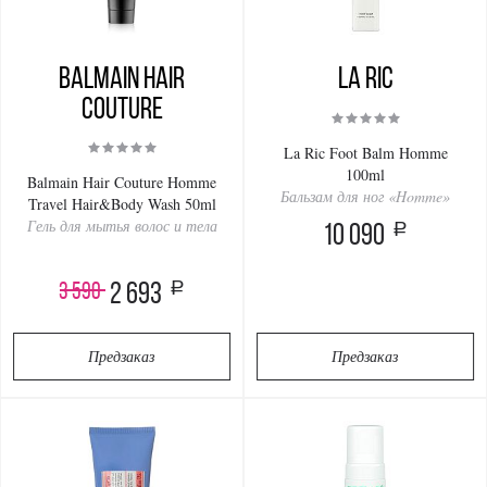
Balmain Hair
La Ric
Couture
La Ric Foot Balm Homme
100ml
Balmain Hair Couture Homme
Бальзам для ног «Homme»
Travel Hair&Body Wash 50ml
Гель для мытья волос и тела
a
10 090
a
3 590
2 693
Предзаказ
Предзаказ