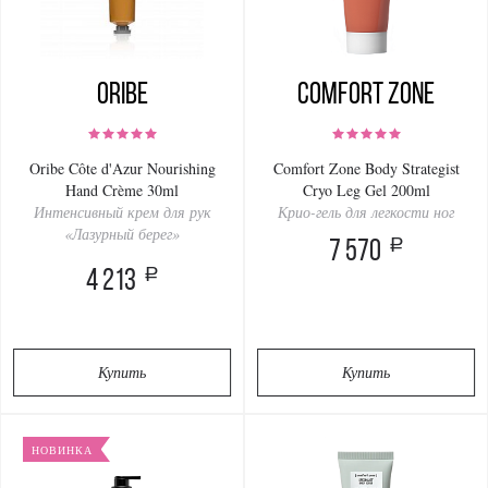
Oribe
Comfort Zone
Oribe Côte d'Azur Nourishing
Comfort Zone Body Strategist
Hand Crème 30ml
Cryo Leg Gel 200ml
Интенсивный крем для рук
Крио-гель для легкости ног
«Лазурный берег»
a
7 570
a
4 213
Купить
Купить
НОВИНКА