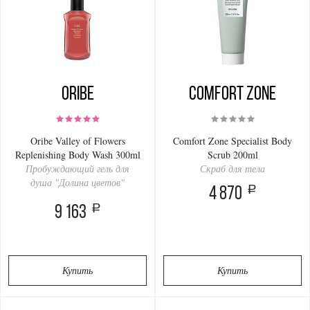
Oribe
Comfort Zone
Oribe Valley of Flowers
Comfort Zone Specialist Body
Replenishing Body Wash 300ml
Scrub 200ml
Пробуждающий гель для
Скраб для тела
душа "Долина цветов"
a
4 870
a
9 163
Купить
Купить