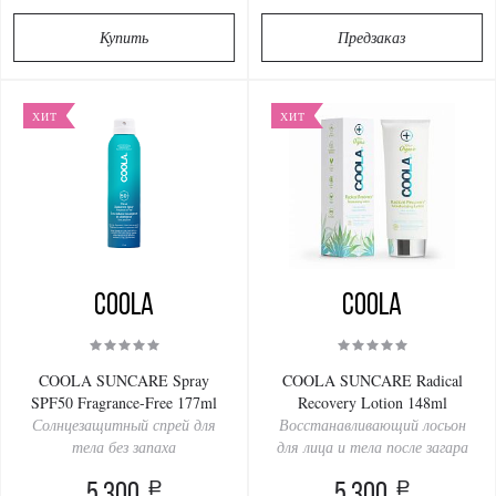
Купить
Предзаказ
ХИТ
ХИТ
COOLA
COOLA
COOLA SUNCARE Spray
COOLA SUNCARE Radical
SPF50 Fragrance-Free 177ml
Recovery Lotion 148ml
Солнцезащитный спрей для
Восстанавливающий лосьон
тела без запаха
для лица и тела после загара
a
a