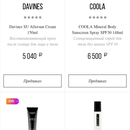
Davines
COOLA
Davines SU Aftersun Cream
COOLA Mineral Body
150ml
Sunscreen Spray SPF30 148ml
Восстанавливающий крем
Солнцезащитный спрей для
после солнца для лица и тела
тела без запаха SPF30
a
a
5 040
6 500
Предзаказ
Предзаказ
25%