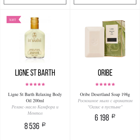
ХИТ
Ligne St Barth
Oribe
Ligne St Barth Relaxing Body
Oribe Desertland Soap 198g
Oil 200ml
Роскошное мыло с ароматом
Релакс-масло Камфора и
"Оазис в пустыне"
Ментол
a
6 198
a
8 536