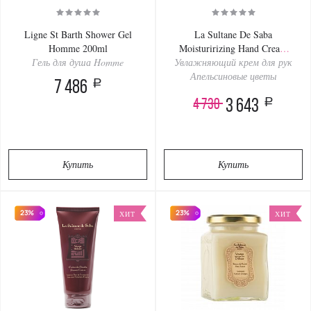
Ligne St Barth Shower Gel
La Sultane De Saba
Homme 200ml
Moisturirizing Hand Cream
Гель для душа Homme
Увлажняющий крем для рук
Orange Blossom 50ml
Апельсиновые цветы
a
7 486
a
4 730
3 643
Купить
Купить
23%
23%
ХИТ
ХИТ