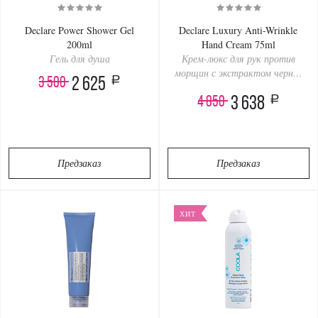
Declare Power Shower Gel
Declare Luxury Anti-Wrinkle
200ml
Hand Cream 75ml
Гель для душа
Крем-люкс для рук против
морщин с экстрактом черной
a
3 500
2 625
икры
a
4 850
3 638
Предзаказ
Предзаказ
ХИТ