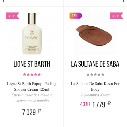
23%
ХИТ
ХИТ
Ligne St Barth
La Sultanе De Saba
Ligne St Barth Papaya Peeling
La Sultane De Saba Kessa For
Shower Cream 125ml
Body
Крем-пилинг для душа с
Рукавичка Кесса
экстрактом папайи
a
2 310
1 779
a
7 029