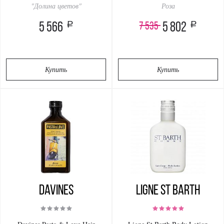
"Долина цветов"
200ml
Роза
a
a
7 535
5 566
5 802
Купить
Купить
Davines
Ligne St Barth