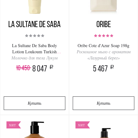
La Sultanе De Saba
Oribe
La Sultane De Saba Body
Oribe Cote d'Azur Soap 198g
Lotion Loukoum Turkish
Роскошное мыло с ароматом
Молочко для тела Лукум
Delight 200ml
«Лазурный берег»
a
a
10 450
8 047
5 467
Купить
Купить
ХИТ
ХИТ