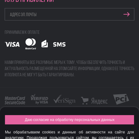
Принимаем к оплате
Нами приняты все разумные меры к тому, чтобы обеспечить точность и
актуальность размещенной на этом сайте информации, однако ее точность
и полнота не могут быть гарантированы.
Даю согласие на обработку персональных данных
FASHION NEW YEAR AWARDS 2015
Мы обрабатываем cookies и данные об активности на сайте для
© Интернет-магазин профессиональной косметики Spadream
аналитики. Продолжая пользоваться сайтом, вы соглашаетесь с их