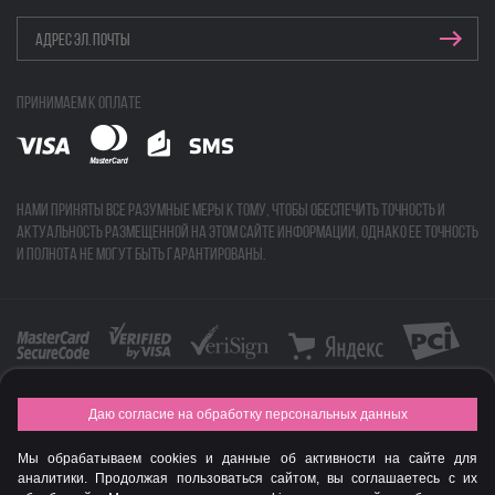
Принимаем к оплате
Нами приняты все разумные меры к тому, чтобы обеспечить точность и
актуальность размещенной на этом сайте информации, однако ее точность
и полнота не могут быть гарантированы.
Даю согласие на обработку персональных данных
FASHION NEW YEAR AWARDS 2015
Мы обрабатываем cookies и данные об активности на сайте для
© Интернет-магазин профессиональной косметики Spadream
аналитики. Продолжая пользоваться сайтом, вы соглашаетесь с их