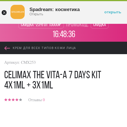
Войти
Spadream: косметика
открыть
Открыть
промокод:
Скидка -25% от 15000₽
Скидка
16:48:36
КРЕМ ДЛЯ ВСЕХ ТИПОВ КОЖИ ЛИЦА
Артикул:
CMX253
Celimax The Vita-A 7 Days Kit
4x1ml + 3x1ml
Отзывы
0