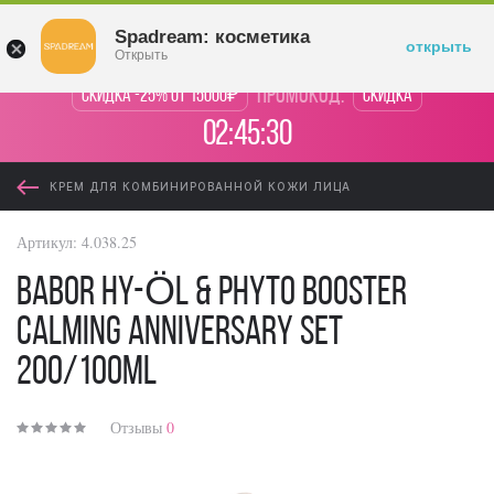
Войти
Spadream: косметика
открыть
Открыть
промокод:
Скидка -25% от 15000₽
Скидка
02:45:30
КРЕМ ДЛЯ КОМБИНИРОВАННОЙ КОЖИ ЛИЦА
Артикул:
4.038.25
BABOR HY-ÖL & Phyto Booster
Calming Anniversary Set
200/100ml
Отзывы
0