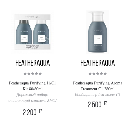
Featheraqua
Featheraqua
Featheraqua Purifying J1/C1
Featheraqua Purifying Aroma
Kit 80/80ml
Treatment C1 280ml
Дорожный набор:
Кондиционер для волос C1
очищающий комплекс J1/C1
a
2 500
a
2 200