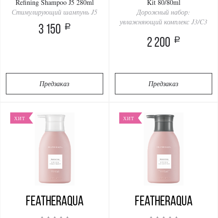
Refining Shampoo J5 280ml
Kit 80/80ml
Стимулирующий шампунь J5
Дорожный набор:
увлажняющий комплекс J3/C3
a
3 150
a
2 200
Предзаказ
Предзаказ
ХИТ
ХИТ
Featheraqua
Featheraqua