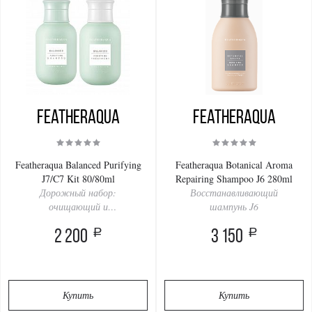
Featheraqua
Featheraqua
Featheraqua Balanced Purifying
Featheraqua Botanical Aroma
J7/C7 Kit 80/80ml
Repairing Shampoo J6 280ml
Дорожный набор:
Восстанавливающий
очищающий и
шампунь J6
балансирующий комплекс
a
a
2 200
J7/C7
3 150
Купить
Купить