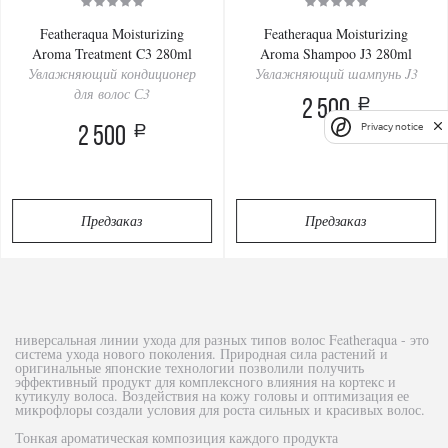
Featheraqua Moisturizing
Featheraqua Moisturizing
Aroma Treatment C3 280ml
Aroma Shampoo J3 280ml
Увлажняющий кондиционер
Увлажняющий шампунь J3
для волос С3
a
2 500
Privacy notice
a
2 500
Предзаказ
Предзаказ
ниверсальная линии ухода для разных типов волос Featheraqua - это
система ухода нового поколения. Природная сила растений и
оригинальные японские технологии позволили получить
эффективный продукт для комплексного влияния на кортекс и
кутикулу волоса. Воздействия на кожу головы и оптимизация ее
микрофлоры создали условия для роста сильных и красивых волос.
Тонкая ароматическая композиция каждого продукта