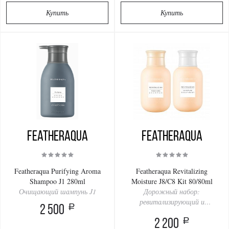
Купить
Купить
Featheraqua
Featheraqua
Featheraqua Purifying Aroma
Featheraqua Revitalizing
Shampoo J1 280ml
Moisture J8/C8 Kit 80/80ml
Очищающий шампунь J1
Дорожный набор:
ревитализирующий и
a
2 500
увлажняющий комплекс J8/C8
a
2 200