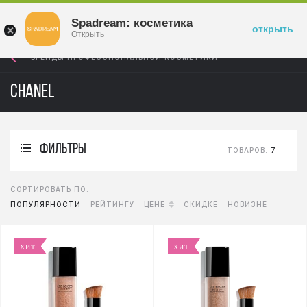
Войти
Spadream: косметика
открыть
Открыть
БРЕНДЫ ПРОФЕССИОНАЛЬНОЙ КОСМЕТИКИ
Chanel
фильтры
ТОВАРОВ:
7
СОРТИРОВАТЬ ПО:
ПОПУЛЯРНОСТИ
РЕЙТИНГУ
ЦЕНЕ
СКИДКЕ
НОВИЗНЕ
ХИТ
ХИТ