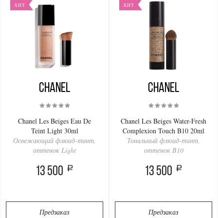
ХИТ
ХИТ
Chanel
Chanel
Chanel Les Beiges Eau De
Chanel Les Beiges Water-Fresh
Teint Light 30ml
Complexion Touch B10 20ml
Освежающий флюид-тинт,
Тональный флюид-тинт,
оттенок Light
оттенок B10
a
a
13 500
13 500
Предзаказ
Предзаказ