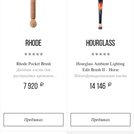
Rhode
Hourglass
Rhode Pocket Brush
Hourglass Ambient Lighting
Двойная кисть для
Edit Brush II - Horse
растушёвки кремовых
Многофункциональная кисть
текстур
a
a
7 920
14 146
Предзаказ
Предзаказ