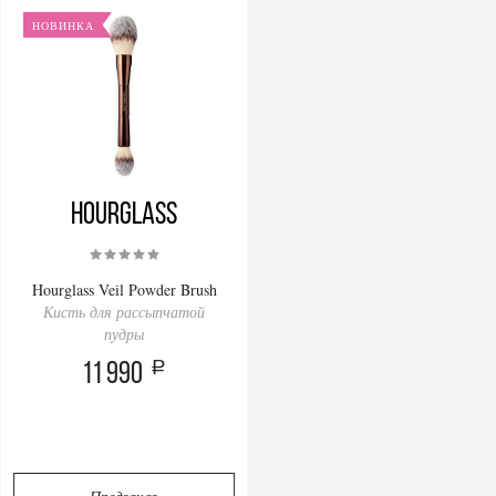
НОВИНКА
Hourglass
Hourglass Veil Powder Brush
Кисть для рассыпчатой
пудры
a
11 990