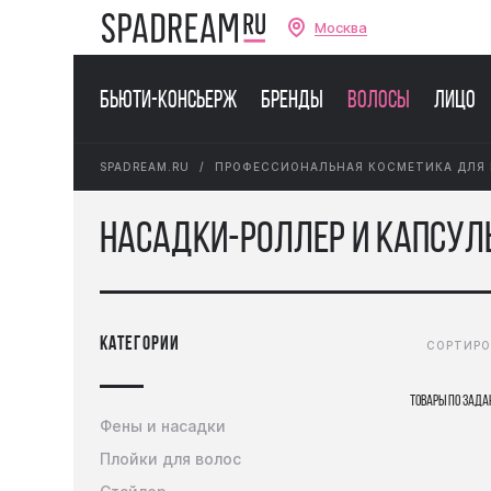
Москва
Бьюти-консьерж
Бренды
Волосы
Лицо
SPADREAM.RU
ПРОФЕССИОНАЛЬНАЯ КОСМЕТИКА ДЛЯ
Насадки-роллер и капсул
категории
СОРТИРО
Товары по зада
Фены и насадки
Плойки для волос