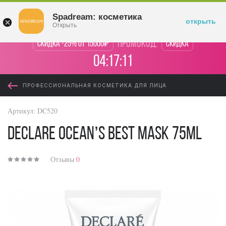
Войти
Spadream: косметика
открыть
Открыть
промокод:
Скидка -25% от 15000₽
Скидка
04:17:11
ПРОФЕССИОНАЛЬНАЯ КОСМЕТИКА ДЛЯ ЛИЦА
Артикул:
DC520
Declare Ocean’s Best Mask 75ml
Отзывы
0