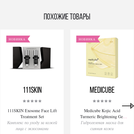
Похожие товары
НОВИНКА
НОВИНКА
111SKIN
Medicube
111SKIN Exosome Face Lift
Medicube Kojic Acid
Treatment Set
Turmeric Brightening Gel
Комплекс по уходу за кожей
Гидрогелевая маска для
Mask 28gх4pcs
лица с экзосомами
сияния кожи