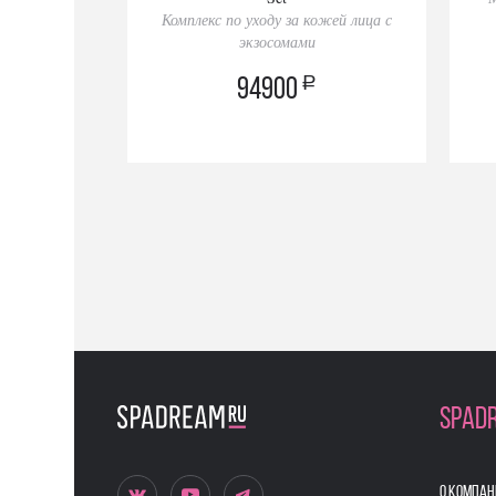
Комплекс по уходу за кожей лица с
экзосомами
a
94900
SPAD
О КОМПАН