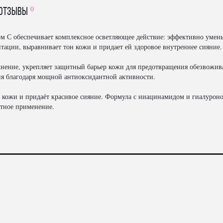
0
отзывы
ом С обеспечивает комплексное осветляющее действие: эффективно умень
тации, выравнивает тон кожи и придает ей здоровое внутреннее сияние.
нение, укрепляет защитный барьер кожи для предотвращения обезвожива
ия благодаря мощной антиоксидантной активности.
 кожи и придаёт красивое сияние. Формула с ниацинамидом и гиалуроно
ртное применение.