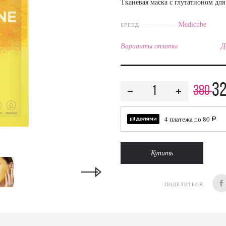
Тканевая маска с глутатионом для
Medicube
БРЕНД
Варианты оплаты
Д
3
380
4 платежа по
80
a
Купить
ПОДЕЛИТЬСЯ