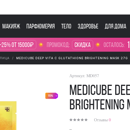
Макияж
Парфюмерия
Тело
Здоровье
Для дома
1
-25% от 15000₽
промокод:
Скидка
осталось:
 ЛИЦА
MEDICUBE DEEP VITA C GLUTATHIONE BRIGHTENING MASK 27G
Артикул:
MD057
Medicube Dee
15%
Brightening
Отзывы
0