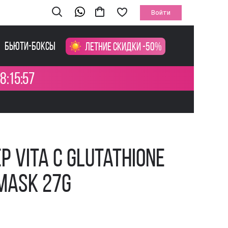
Войти
Бьюти-боксы
Летние скидки -50%
8:15:57
p Vita C Glutathione
 Mask 27g