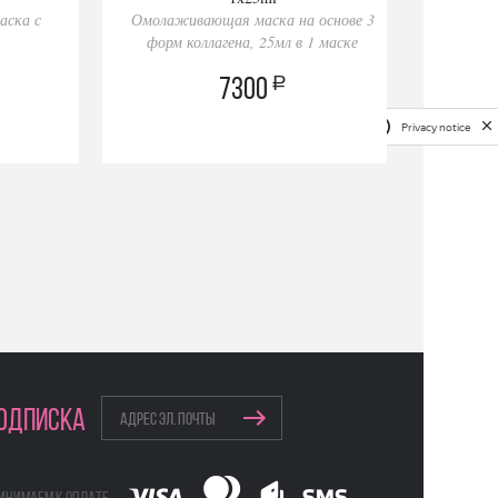
аска с
Омолаживающая маска на основе 3
форм коллагена, 25мл в 1 маске
a
7300
Privacy notice
ОДПИСКА