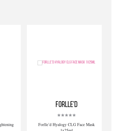
Forlle'd
ghtening
Forlle’d Hyalogy CLG Face Mask
1x25ml