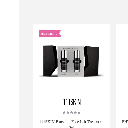
НОВИНКА
111SKIN
111SKIN Exosome Face Lift Treatment
PHY
Set
М