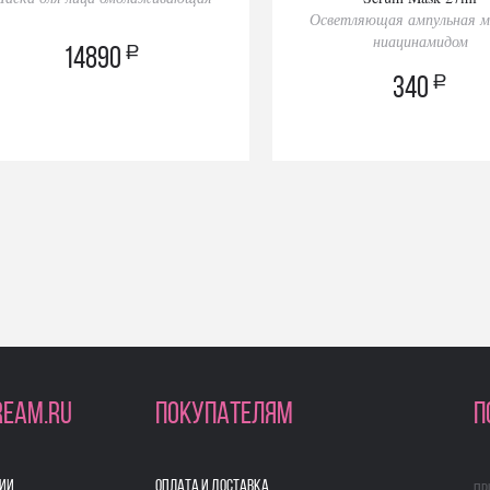
Осветляющая ампульная м
ниацинамидом
a
14890
a
340
REAM.RU
ПОКУПАТЕЛЯМ
П
ИИ
ОПЛАТА И ДОСТАВКА