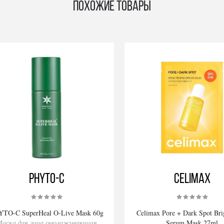
Похожие товары
PHYTO-C
Celimax
TO-C SuperHeal O-Live Mask 60g
Celimax Pore + Dark Spot Bri
аска для лица омолаживающая
Serum Mask 27ml