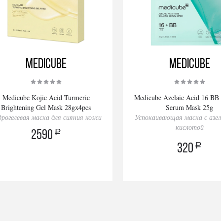
Medicube
Medicube
Medicube Kojic Acid Turmeric
Medicube Azelaic Acid 16 BB
Brightening Gel Mask 28gх4pcs
Serum Mask 25g
дрогелевая маска для сияния кожи
Успокаивающая маска с азе
кислотой
a
2590
a
320