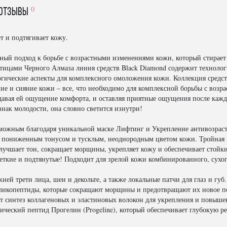
0
отзывы
т и подтягивает кожу.
ьный подход к борьбе с возрастными изменениями кожи, который стирает
тицами Черного Алмаза линия средств Black Diamond содержит технологи
огические аспекты для комплексного омоложения кожи. Коллекция средст
ние и сияние кожи – все, что необходимо для комплексной борьбы с во
давая ей ощущение комфорта, и оставляя приятные ощущения после кажд
нак молодости, она словно светится изнутри!
можным благодаря уникальной маске Лифтинг и Укрепление антивозраст
с пониженным тонусом и тусклым, неоднородным цветом кожи. Тройная 
лучшает тон, сокращает морщины, укрепляет кожу и обеспечивает стойк
еткие и подтянутые! Подходит для зрелой кожи комбинированного, сухог
ней трети лица, шеи и декольте, а также локальные патчи для глаз и губ.
гликопептиды, которые сокращают морщины и предотвращают их новое п
т синтез коллагеновых и эластиновых волокон для укрепления и повыше
ический пептид Прогелин (Progeline), который обеспечивает глубокую р