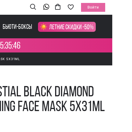
Войти
Бьюти-боксы
Летние скидки -50%
5:35:45
ASK 5X31ML
stial Black Diamond
rming Face Mask 5x31ml