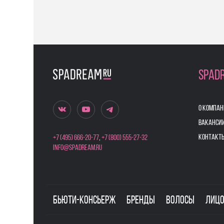
SPAD
О КОМПАН
ВАКАНСИ
КОНТАКТ
+7 (495) 666-20-77
,
+7 (800) 555-27-32
info@spadream.ru
Бьюти-консьерж
Бренды
Волосы
Лиц