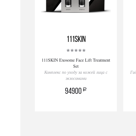
111SKIN
111SKIN Exosome Face Lift Treatment
Set
Комплекс по уходу за кожей лица с
Ги
экзосомами
a
94900