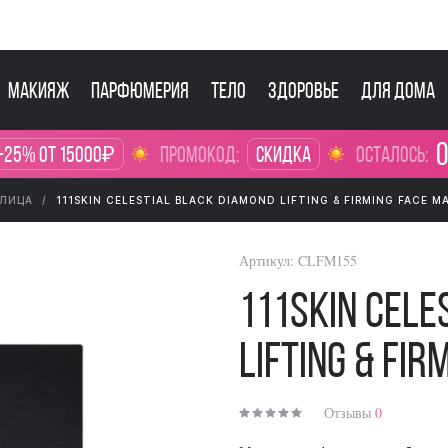
Макияж
Парфюмерия
Тело
Здоровье
Для дома
0
-25% от 15000₽
промокод:
Скидка
осталось:
 ЛИЦА
111SKIN CELESTIAL BLACK DIAMOND LIFTING & FIRMING FACE M
Артикул:
CLFM155
111SKIN Cele
Lifting & Fi
Отзывы
0