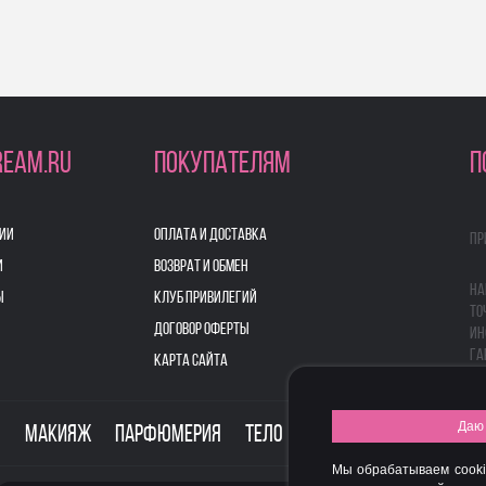
REAM.RU
ПОКУПАТЕЛЯМ
П
ИИ
ОПЛАТА И ДОСТАВКА
Пр
И
ВОЗВРАТ И ОБМЕН
На
Ы
КЛУБ ПРИВИЛЕГИЙ
то
ДОГОВОР ОФЕРТЫ
ин
га
КАРТА САЙТА
Даю 
о
Макияж
Парфюмерия
Тело
Здоровье
Для дом
Мы обрабатываем cooki