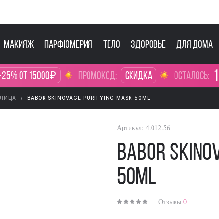
Макияж
Парфюмерия
Тело
Здоровье
Для дома
1
-25% от 15000₽
промокод:
Скидка
осталось:
 ЛИЦА
BABOR SKINOVAGE PURIFYING MASK 50ML
Артикул:
4.012.56
BABOR Skino
50ml
Отзывы
0