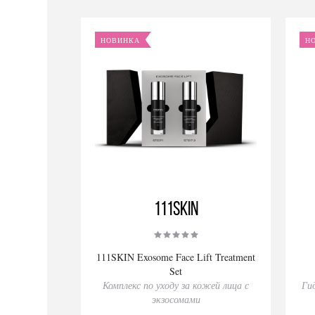
НОВИНКА
Н
111SKIN
111SKIN Exosome Face Lift Treatment
Set
Комплекс по уходу за кожей лица с
Ги
экзосомами