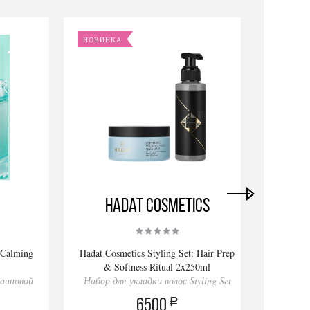
НОВИНКА
НОВИ
Hadat Cosmetics
 Calming
Hadat Cosmetics Styling Set: Hair Prep
Ha
& Softness Ritual 2x250ml
R
лаиновой
Набор для укладки волос Styling Set
Набор
a
6500