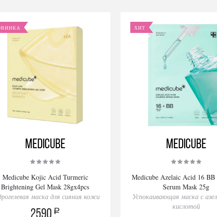
ОВИНКА
ХИТ
Medicube
Medicube
Medicube Kojic Acid Turmeric
Medicube Azelaic Acid 16 BB
Brightening Gel Mask 28gх4pcs
Serum Mask 25g
дрогелевая маска для сияния кожи
Успокаивающая маска с азе
кислотой
a
2590