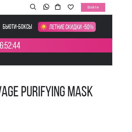
Войти
Бьюти-боксы
Летние скидки -50%
6:52:43
vage Purifying Mask