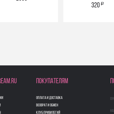
a
320
REAM.RU
ПОКУПАТЕЛЯМ
П
ИИ
ОПЛАТА И ДОСТАВКА
Пр
И
ВОЗВРАТ И ОБМЕН
На
Ы
КЛУБ ПРИВИЛЕГИЙ