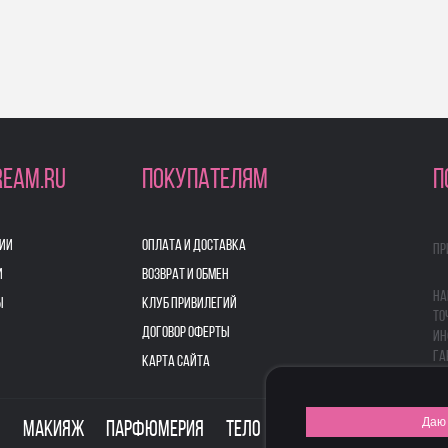
REAM.RU
ПОКУПАТЕЛЯМ
П
ИИ
ОПЛАТА И ДОСТАВКА
Пр
И
ВОЗВРАТ И ОБМЕН
На
Ы
КЛУБ ПРИВИЛЕГИЙ
то
ДОГОВОР ОФЕРТЫ
ин
га
КАРТА САЙТА
Даю 
о
Макияж
Парфюмерия
Тело
Здоровье
Для дом