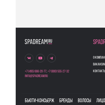
SPAD
О КОМПАН
ВАКАНСИ
КОНТАКТ
+7 (495) 666-20-77
,
+7 (800) 555-27-32
info@spadream.ru
Бьюти-консьерж
Бренды
Волосы
Лиц