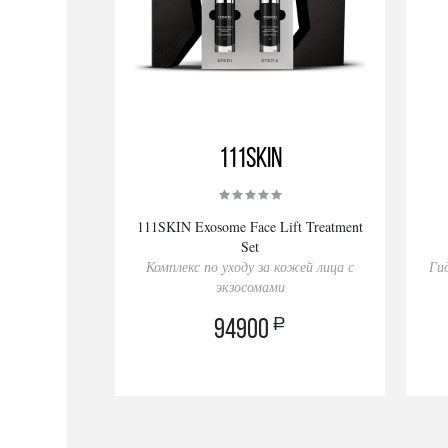
111SKIN
111SKIN Exosome Face Lift Treatment
Set
Комплекс по уходу за кожей лица с
Ги
экзосомами
a
94900