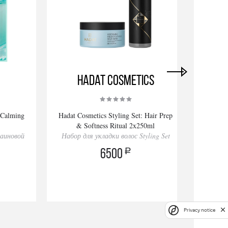
Hadat Cosmetics
 Calming
Hadat Cosmetics Styling Set: Hair Prep
Ha
& Softness Ritual 2x250ml
R
лаиновой
Набор для укладки волос Styling Set
Набор
a
6500
Privacy notice