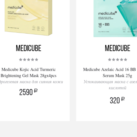
Medicube
Medicube
Medicube Kojic Acid Turmeric
Medicube Azelaic Acid 16 BB
Brightening Gel Mask 28gх4pcs
Serum Mask 25g
дрогелевая маска для сияния кожи
Успокаивающая маска с азе
кислотой
a
2590
a
320