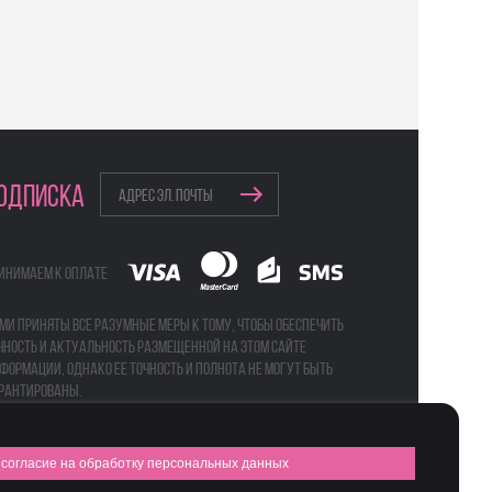
ОДПИСКА
инимаем к оплате
ми приняты все разумные меры к тому, чтобы обеспечить
чность и актуальность размещенной на этом сайте
формации, однако ее точность и полнота не могут быть
рантированы.
согласие на обработку персональных данных
а
Бьюти-боксы