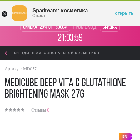
Войти
Spadream: косметика
открыть
Открыть
промокод:
Скидка -25% от 15000₽
Скидка
21:03:59
БРЕНДЫ ПРОФЕССИОНАЛЬНОЙ КОСМЕТИКИ
Артикул:
MD057
Medicube Deep Vita C Glutathione
Brightening Mask 27g
Отзывы
0
15%