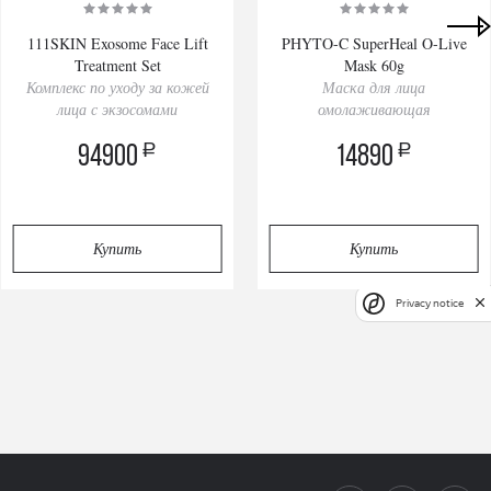
111SKIN Exosome Face Lift
PHYTO-C SuperHeal O-Live
Treatment Set
Mask 60g
Комплекс по уходу за кожей
Маска для лица
лица с экзосомами
омолаживающая
a
a
94900
14890
Купить
Купить
Privacy notice