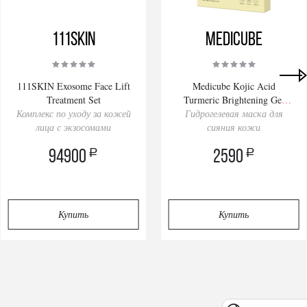
111SKIN
Medicube
111SKIN Exosome Face Lift
Medicube Kojic Acid
Treatment Set
Turmeric Brightening Gel
Комплекс по уходу за кожей
Гидрогелевая маска для
Mask 28gх4pcs
лица с экзосомами
сияния кожи
a
a
94900
2590
Купить
Купить