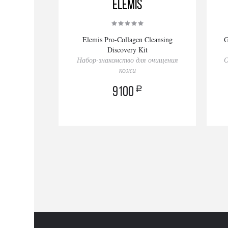
Elemis
Elemis Pro-Collagen Cleansing
G
Discovery Kit
Набор-знакомство для очищения
О
кожи
a
9100