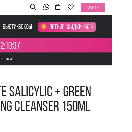
Войти
Бьюти-боксы
Летние скидки -50%
2:10:36
R 150ML
e Salicylic + Green
ing Cleanser 150ml