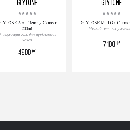
GLYTONE
GLYTONE
LYTONE Acne Clearing Cleanser
GLYTONE Mild Gel Cleanse
200ml
Мягкий гель для умыва
чищающий гель для проблемной
кожи
a
7100
a
4900