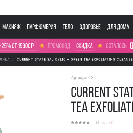
Макияж
Парфюмерия
Тело
Здоровье
Для дома
0
-25% от 15000₽
промокод:
Скидка
осталось:
 ЛИЦА
CURRENT STATE SALICYLIC + GREEN TEA EXFOLIATING CLEANSE
Артикул:
CS2
Current Stat
Tea Exfoliat
Отзывы
0