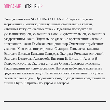
0
Описание
отзывы
Очищающий гель SOOTHING CLEANSER бережно удаляет
загрязнения и макияж, отшелушивает омертвевшие клетки,
избавляет кожу от «черных точек». Идеально подходит для
умывания жирной, склонной к акне, и чувствительной, склонной к
раздражениям, кожи. Тщательное удаление ороговевших клеток с
поверхности кожи Глубокое очищение пор Смягчение огрубевших
участков Ключевые ингредиенты: Салицин, Гликолевая кислота,
Экстракт Листьев Камелии Олифера, Экстракт Ромашки Аптечной,
Экстракт Центеллы Азиатской, Витамин E, Витамин A, α- и β-
Гидроксикислоты, Экстракт Листьев Оливы, Экстракт Жасмина.
Рекомендации по использованию: Нанести небольшое количества
средства на влажное лицо. Легко массировать в течение минуты и
смыть теплой водой. Продолжить уход подходящими средствами из
линии Phyto-C Применять утром и вечером