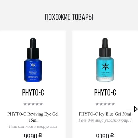
Похожие товары
PHYTO-C
PHYTO-C
PHYTO-C Reviving Eye Gel
PHYTO-C Icy Blue Gel 30ml
15ml
Гель для лица увлажняющий
Гель для кожи вокруг глаз
a
a
9990
9190