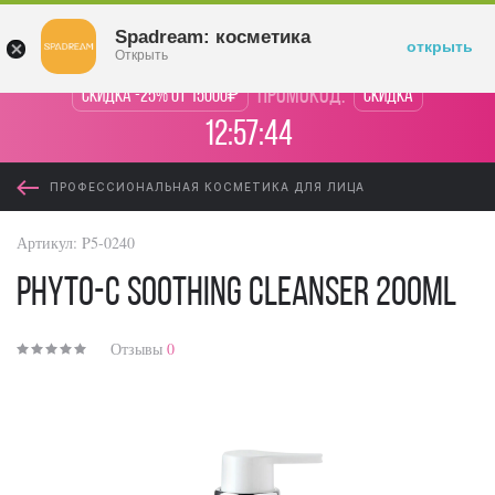
Войти
Spadream: косметика
открыть
Открыть
промокод:
Скидка -25% от 15000₽
Скидка
12:57:44
ПРОФЕССИОНАЛЬНАЯ КОСМЕТИКА ДЛЯ ЛИЦА
Артикул:
P5-0240
PHYTO-C Soothing Cleanser 200ml
Отзывы
0