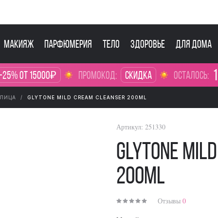
Макияж
Парфюмерия
Тело
Здоровье
Для дома
1
-25% от 15000₽
промокод:
Скидка
осталось:
 ЛИЦА
GLYTONE MILD CREAM CLEANSER 200ML
Артикул:
251330
GLYTONE Mil
200ml
Отзывы
0