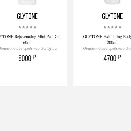
GLYTONE
GLYTONE
TONE Rejuvenating Mini Peel Gel
GLYTONE Exfoliating Bod
60ml
200ml
бновляющее средство для душа
Обновляющее средство дл
a
a
8000
4700