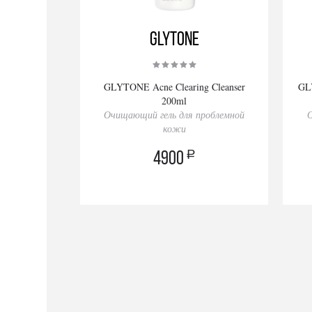
GLYTONE
GLYTONE Acne Clearing Cleanser
GLY
200ml
Очищающий гель для проблемной
О
кожи
a
4900