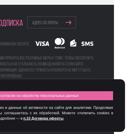
ОДПИСКА
инимаем к оплате
ми приняты все разумные меры к тому, чтобы обеспечить
чность и актуальность размещенной на этом сайте
формации, однако ее точность и полнота не могут быть
рантированы.
согласие на обработку персональных данных
а
Бьюти-боксы
es и данные об активности на сайте для аналитики. Продолжая
вы соглашаетесь с их обработкой. Можете отключить cookies в
Подробнее — в
п.10 Договора оферты
.
Интернет-магазин профессиональной косметики Spadream