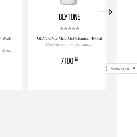
GLYTONE
y Wash
GLYTONE Mild Gel Cleanser 400ml
GLYTO
Мягкий гель для умывания
М
я душа
a
7100
Privacy notice