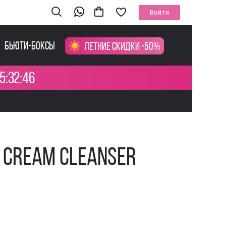
Войти
Бьюти-боксы
Летние скидки -50%
5:32:45
d Cream Cleanser