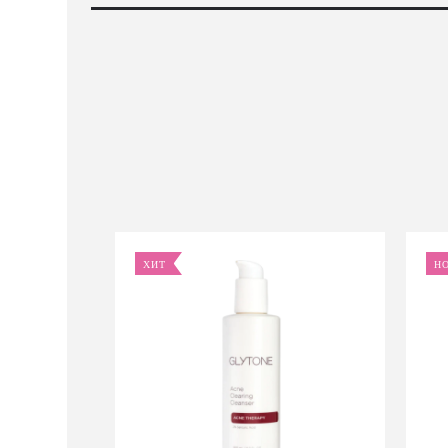
ХИТ
Н