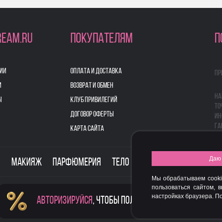
REAM.RU
ПОКУПАТЕЛЯМ
П
ИИ
ОПЛАТА И ДОСТАВКА
Пр
И
ВОЗВРАТ И ОБМЕН
На
Ы
КЛУБ ПРИВИЛЕГИЙ
то
ДОГОВОР ОФЕРТЫ
ин
га
КАРТА САЙТА
Даю 
о
Макияж
Парфюмерия
Тело
Здоровье
Для дом
Мы обрабатываем cooki
пользоваться сайтом, 
настройках браузера. 
Авторизируйся
, чтобы получить скидку
FASHION NEW YEAR AWARDS 2015
© 