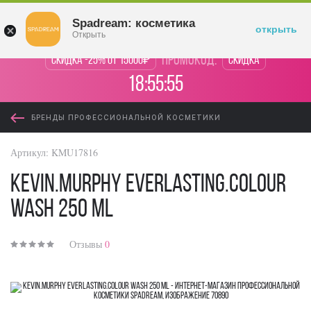
Войти
Spadream: косметика
открыть
Открыть
промокод:
Скидка -25% от 15000₽
Скидка
18:55:55
БРЕНДЫ ПРОФЕССИОНАЛЬНОЙ КОСМЕТИКИ
Артикул:
KMU17816
KEVIN.MURPHY everlasting.colour
wash 250 ml
Отзывы
0