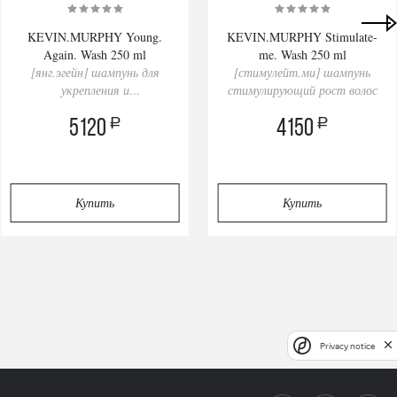
KEVIN.MURPHY Young.
KEVIN.MURPHY Stimulate-
Again. Wash 250 ml
me. Wash 250 ml
[янг.эгейн] шампунь для
[стимулейт.ми] шампунь
укрепления и
стимулирующий рост волос
восстановления длинных
a
a
5120
волос
4150
Купить
Купить
Privacy notice