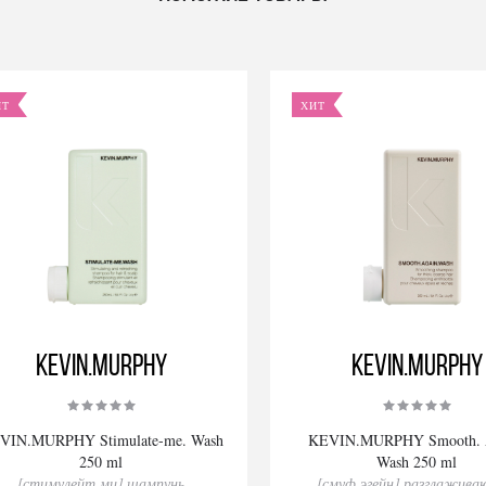
ИТ
ХИТ
KEVIN.MURPHY
KEVIN.MURPHY
VIN.MURPHY Stimulate-me. Wash
KEVIN.MURPHY Smooth. A
250 ml
Wash 250 ml
[стимулейт.ми] шампунь
[смуф.эгейн] разглажив