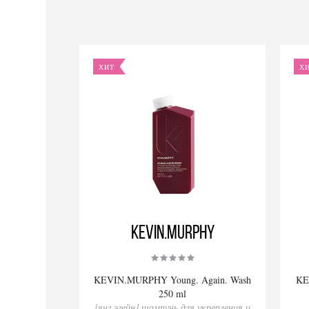
ХИТ
Х
KEVIN.MURPHY
KEVIN.MURPHY Young. Again. Wash
KE
250 ml
[янг.эгейн] шампунь для укрепления и