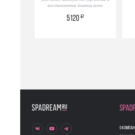
восстановления длинных волос
a
5120
SPAD
О КОМПАН