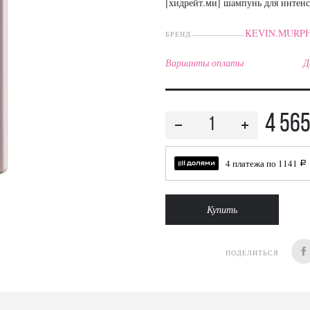
[хидрейт.ми] шампунь для интен
KEVIN.MURP
БРЕНД
Варианты оплаты
Д
4 56
4 платежа по
1141
a
Купить
ПОДЕЛИТЬСЯ