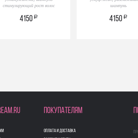
стимулирующий рост волос
шампунь
a
a
4150
4150
REAM.RU
ПОКУПАТЕЛЯМ
П
ИИ
ОПЛАТА И ДОСТАВКА
Пр