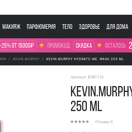
Макияж
Парфюмерия
Тело
Здоровье
Для дома
2
-25% от 15000₽
промокод:
Скидка
осталось:
ИКИ
KEVIN.MURPHY
KEVIN.MURPHY HYDRATE-ME. WASH 250 ML
Артикул:
KMU116
KEVIN.MURPH
250 ml
Отзывы
0