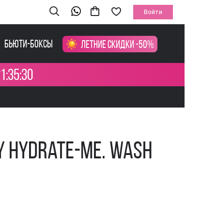
Войти
Бьюти-боксы
Летние скидки -50%
1:35:29
Y Hydrate-me. Wash