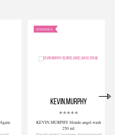
НОВИНКА
ХИТ
KEVIN.MURPHY
gain.
KEVIN.MURPHY blonde.angel.wash
KEVIN
250 ml
ающий
[блонд.ангел] шампунь тонирующий
[эве