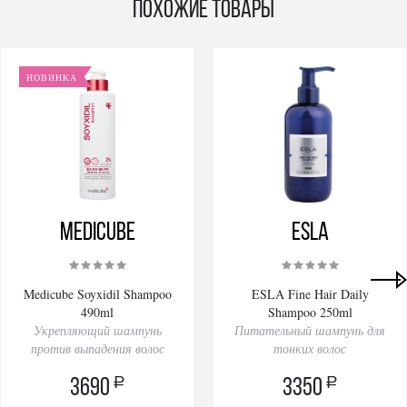
Похожие товары
НОВИНКА
Medicube
ESLA
Medicube Soyxidil Shampoo
ESLA Fine Hair Daily
490ml
Shampoo 250ml
Укрепляющий шампунь
Питательный шампунь для
против выпадения волос
тонких волос
a
a
3690
3350