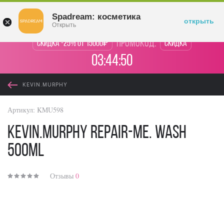
Войти
Spadream: косметика
открыть
Открыть
промокод:
Скидка -25% от 15000₽
Скидка
03:44:50
KEVIN.MURPHY
Артикул:
KMU598
KEVIN.MURPHY Repair-me. Wash
500ml
Отзывы
0