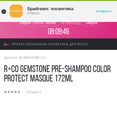
Войти
Spadream: косметика
открыть
Открыть
промокод:
Скидка -25% от 15000₽
Скидка
08:09:46
ПРОФЕССИОНАЛЬНАЯ КОСМЕТИКА ДЛЯ ВОЛОС
Артикул:
R1MQGCM01A1
R+Co Gemstone Pre-Shampoo Color
Protect Masque 172ml
Отзывы
0