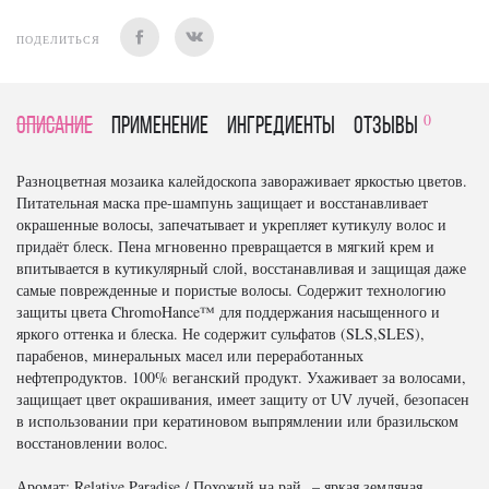
ПОДЕЛИТЬСЯ
0
Описание
Применение
Ингредиенты
отзывы
Разноцветная мозаика калейдоскопа завораживает яркостью цветов.
Питательная маска пре-шампунь защищает и восстанавливает
окрашенные волосы, запечатывает и укрепляет кутикулу волос и
придаёт блеск. Пена мгновенно превращается в мягкий крем и
впитывается в кутикулярный слой, восстанавливая и защищая даже
самые поврежденные и пористые волосы. Содержит технологию
защиты цвета ChromoHance™ для поддержания насыщенного и
яркого оттенка и блеска. Не содержит сульфатов (SLS,SLES),
парабенов, минеральных масел или переработанных
нефтепродуктов. 100% веганский продукт. Ухаживает за волосами,
защищает цвет окрашивания, имеет защиту от UV лучей, безопасен
в использовании при кератиновом выпрямлении или бразильском
восстановлении волос.
Аромат: Relative Paradise / Похожий на рай – яркая земляная