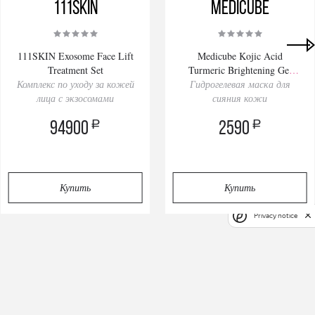
111SKIN
Medicube
111SKIN Exosome Face Lift
Medicube Kojic Acid
Treatment Set
Turmeric Brightening Gel
Комплекс по уходу за кожей
Гидрогелевая маска для
Mask 28gх4pcs
лица с экзосомами
сияния кожи
a
a
94900
2590
Купить
Купить
Privacy notice