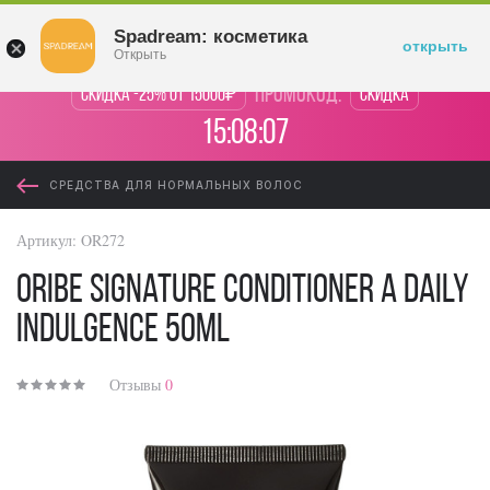
Войти
Spadream: косметика
открыть
Открыть
промокод:
Скидка -25% от 15000₽
Скидка
15:08:07
СРЕДСТВА ДЛЯ НОРМАЛЬНЫХ ВОЛОС
Артикул:
OR272
Oribe Signature Conditioner A Daily
Indulgence 50ml
Отзывы
0