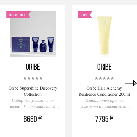
НОВИНКА
ХИТ
Oribe
Oribe
Oribe Supershine Discovery
Oribe Hair Alchemy
Collection
Resilience Conditioner 200ml
Набор для увлажнения
Кондиционер против
волос “Непревзойденный
ломкости и сухости волос
блеск’’
«Сила возрождения»
a
a
8680
7795