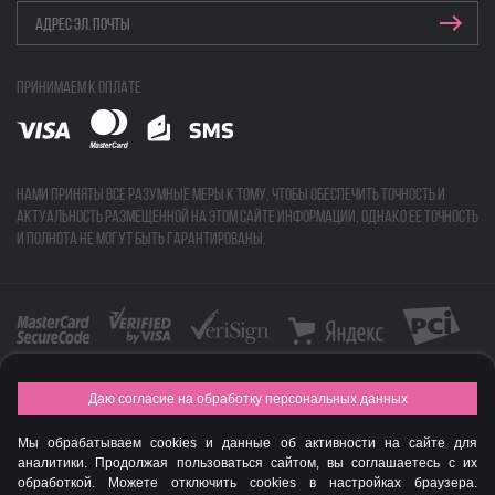
Принимаем к оплате
Нами приняты все разумные меры к тому, чтобы обеспечить точность и
актуальность размещенной на этом сайте информации, однако ее точность
и полнота не могут быть гарантированы.
Даю согласие на обработку персональных данных
FASHION NEW YEAR AWARDS 2015
Мы обрабатываем cookies и данные об активности на сайте для
© Интернет-магазин профессиональной косметики Spadream
аналитики. Продолжая пользоваться сайтом, вы соглашаетесь с их
обработкой. Можете отключить cookies в настройках браузера.