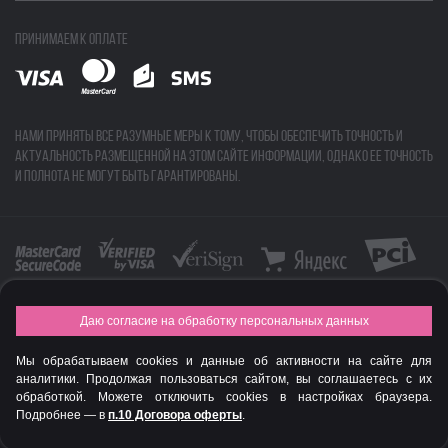
Принимаем к оплате
Нами приняты все разумные меры к тому, чтобы обеспечить точность и
актуальность размещенной на этом сайте информации, однако ее точность
и полнота не могут быть гарантированы.
Даю согласие на обработку персональных данных
FASHION NEW YEAR AWARDS 2015
Мы обрабатываем cookies и данные об активности на сайте для
© Интернет-магазин профессиональной косметики Spadream
аналитики. Продолжая пользоваться сайтом, вы соглашаетесь с их
обработкой. Можете отключить cookies в настройках браузера.
Подробнее — в
п.10 Договора оферты
.
Авторизируйся
, чтобы получить скидку