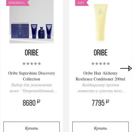
НОВИНКА
ХИТ
Oribe
Oribe
Oribe Supershine Discovery
Oribe Hair Alchemy
Collection
Resilience Conditioner 200ml
Набор для увлажнения
Кондиционер против
волос “Непревзойденный
ломкости и сухости волос
блеск’’
«Сила возрождения»
a
a
8680
7795
Купить
Купить