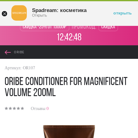
Войти
Spadream: косметика
открыть
Открыть
промокод:
Скидка -25% от 15000₽
Скидка
12:42:48
ORIBE
Артикул:
OR107
Oribe Conditioner for Magnificent
Volume 200ml
Отзывы
0