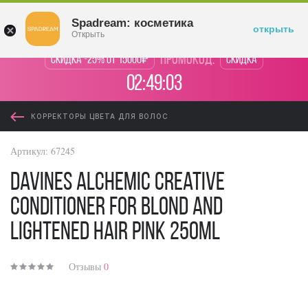
Войти
Spadream: косметика
открыть
Открыть
промокод:
Скидка -25% от 15000₽
Скидка
02:49:03
КОРРЕКТОРЫ ЦВЕТА ДЛЯ ВОЛОС
Артикул:
67245
Davines Alchemic Creative
Conditioner For Blond And
Lightened Hair Pink 250ml
Отзывы
0