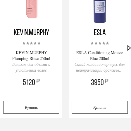
KEVIN.MURPHY
ESLA
KEVIN.MURPHY
ESLA Conditioning Mousse
Plumping.Rinse 250ml
Blue 200ml
Бальзам для объема и
Синий кондиционер-мусс для
уплотнения волос
нейтрализации оранжевых
оттенков
a
a
5120
3950
Купить
Купить