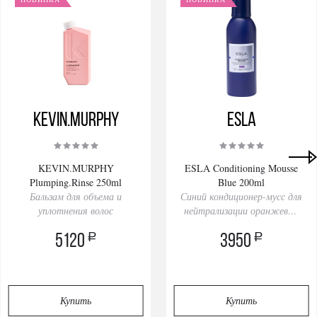
KEVIN.MURPHY
ESLA
KEVIN.MURPHY
ESLA Conditioning Mousse
Plumping.Rinse 250ml
Blue 200ml
Бальзам для объема и
Синий кондиционер-мусс для
уплотнения волос
нейтрализации оранжевых
оттенков
a
a
5120
3950
Купить
Купить