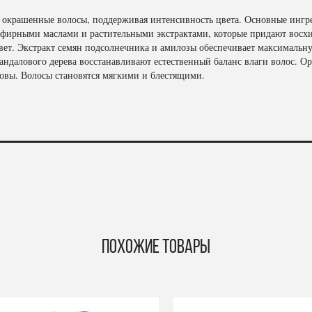
 окрашенные волосы, поддерживая интенсивность цвета. Основные ингре
эфирными маслами и растительными экстрактами, которые придают восх
цвет. Экстракт семян подсолнечника и амилозы обеспечивает максимальн
андалового дерева восстанавливают естественный баланс влаги волос. О
ловы. Волосы становятся мягкими и блестящими.
Похожие товары