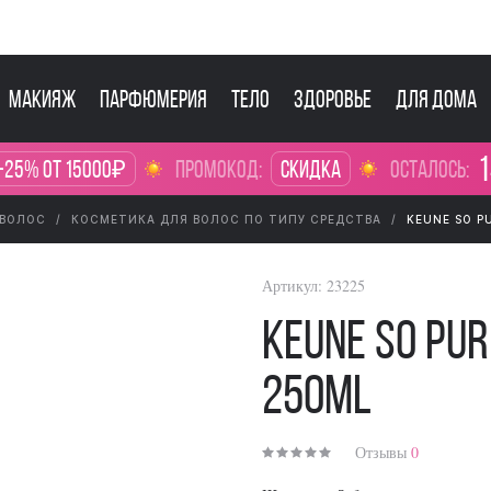
Макияж
Парфюмерия
Тело
Здоровье
Для дома
1
-25% от 15000₽
промокод:
Скидка
осталось:
 ВОЛОС
КОСМЕТИКА ДЛЯ ВОЛОС ПО ТИПУ СРЕДСТВА
KEUNE SO P
Артикул:
23225
KEUNE So Pu
250ml
Отзывы
0