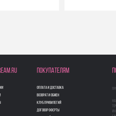
REAM.RU
ПОКУПАТЕЛЯМ
П
ИИ
ОПЛАТА И ДОСТАВКА
Пр
И
ВОЗВРАТ И ОБМЕН
На
Ы
КЛУБ ПРИВИЛЕГИЙ
то
ДОГОВОР ОФЕРТЫ
ин