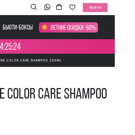
Войти
Бьюти-боксы
Летние скидки -50%
4:25:24
URE COLOR CARE SHAMPOO 250ML
re Color Care Shampoo