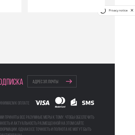
Privacy notice
ОДПИСКА
инимаем к оплате
ми приняты все разумные меры к тому, чтобы обеспечить
чность и актуальность размещенной на этом сайте
формации, однако ее точность и полнота не могут быть