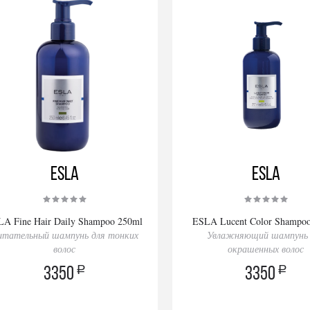
ESLA
ESLA
LA Fine Hair Daily Shampoo 250ml
ESLA Lucent Color Shampo
итательный шампунь для тонких
Увлажняющий шампунь 
волос
окрашенных волос
a
a
3350
3350