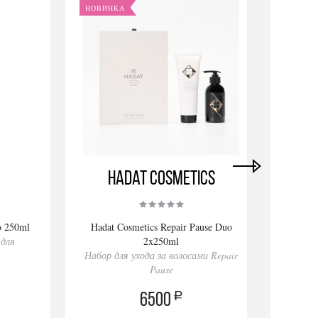
НОВИНКА
НОВИ
Hadat Cosmetics
o 250ml
Hadat Cosmetics Repair Pause Duo
Hadat
для
2x250ml
Набор для ухода за волосами Repair
Набор 
Pause
a
6500