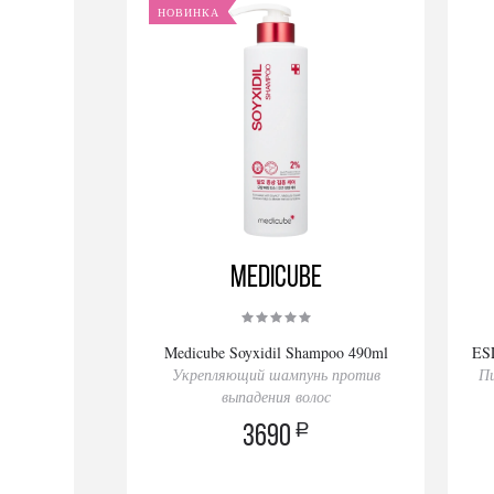
НОВИНКА
Medicube
Medicube Soyxidil Shampoo 490ml
ES
Укрепляющий шампунь против
П
выпадения волос
a
3690