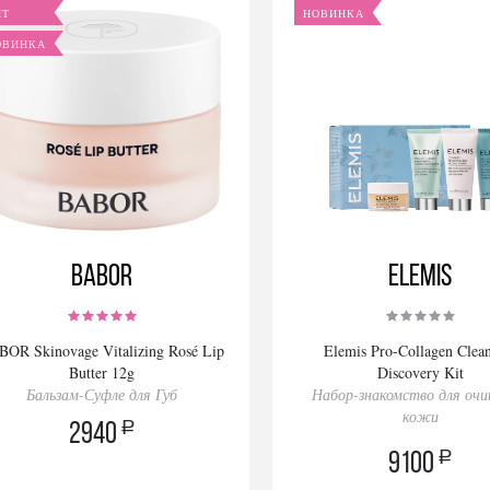
ИТ
НОВИНКА
ОВИНКА
BABOR
Elemis
BOR Skinovage Vitalizing Rosé Lip
Elemis Pro-Collagen Clea
Butter 12g
Discovery Kit
Бальзам-Суфле для Губ
Набор-знакомство для оч
кожи
a
2940
a
9100