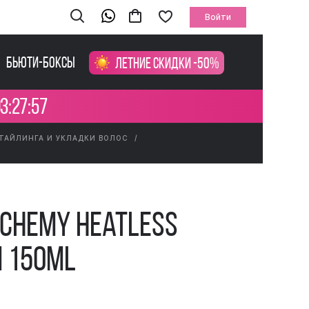
Войти
Бьюти-боксы
Летние скидки -50%
3:27:56
ТАЙЛИНГА И УКЛАДКИ ВОЛОС
lchemy Heatless
m 150ml