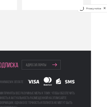
Privacy notice
ОДПИСКА
инимаем к оплате
ми приняты все разумные меры к тому, чтобы обеспечить
чность и актуальность размещенной на этом сайте
формации, однако ее точность и полнота не могут быть