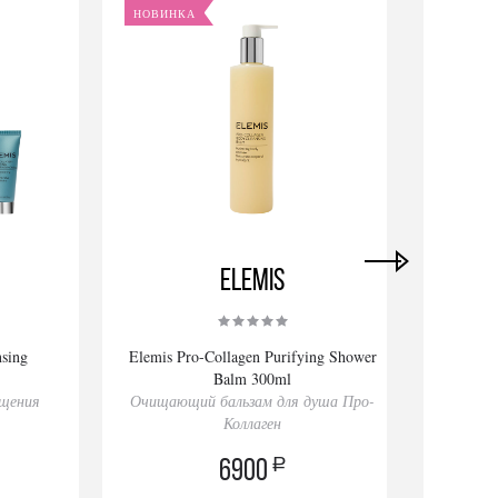
НОВИНКА
ХИТ
НОВИ
Elemis
nsing
Elemis Pro-Collagen Purifying Shower
DOCTOR
Balm 300ml
Spectr
ищения
Очищающий бальзам для душа Про-
Мин
Коллаген
Бал
a
6900