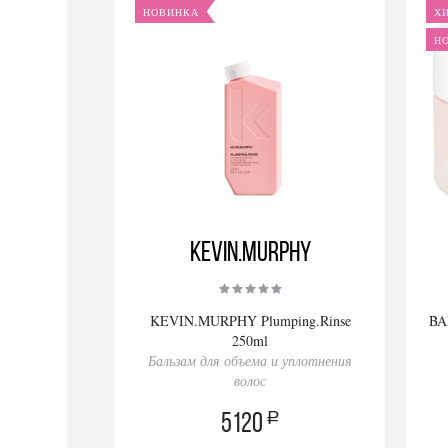
НОВИНКА
Х
Н
KEVIN.MURPHY
KEVIN.MURPHY Plumping.Rinse
BA
250ml
Бальзам для объема и уплотнения
волос
a
5120