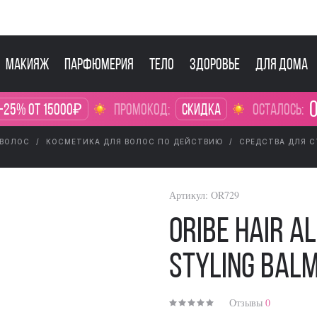
Макияж
Парфюмерия
Тело
Здоровье
Для дома
0
-25% от 15000₽
промокод:
Скидка
осталось:
 ВОЛОС
КОСМЕТИКА ДЛЯ ВОЛОС ПО ДЕЙСТВИЮ
СРЕДСТВА ДЛЯ С
Артикул:
OR729
Oribe Hair A
Styling Bal
Отзывы
0