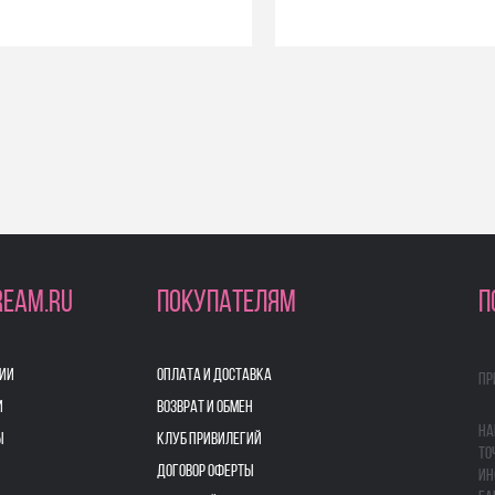
REAM.RU
ПОКУПАТЕЛЯМ
П
ИИ
ОПЛАТА И ДОСТАВКА
Пр
И
ВОЗВРАТ И ОБМЕН
На
Ы
КЛУБ ПРИВИЛЕГИЙ
то
ДОГОВОР ОФЕРТЫ
ин