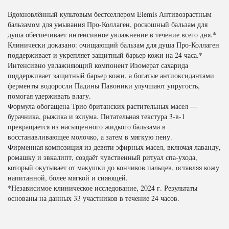
Вдохновлённый культовым бестселлером Elemis Антивозрастным
бальзамом для умывания Про-Коллаген, роскошный бальзам для
душа обеспечивает интенсивное увлажнение в течение всего дня.*
Клинически доказано: очищающий бальзам для душа Про-Коллаген
поддерживает и укрепляет защитный барьер кожи на 24 часа.*
Интенсивно увлажняющий компонент Изомерат сахарида
поддерживает защитный барьер кожи, а богатые антиоксидантами
ферменты водоросли Падины Павоники улучшают упругость,
помогая удерживать влагу.
Формула обогащена Трио британских растительных масел —
бурачника, рыжика и эхиума. Питательная текстура 3-в-1
превращается из насыщенного жидкого бальзама в
восстанавливающее молочко, а затем в мягкую пену.
Фирменная композиция из девяти эфирных масел, включая лаванду,
ромашку и эвкалипт, создаёт чувственный ритуал спа-ухода,
который окутывает от макушки до кончиков пальцев, оставляя кожу
напитанной, более мягкой и сияющей.
*Независимое клиническое исследование, 2024 г. Результаты
основаны на данных 33 участников в течение 24 часов.