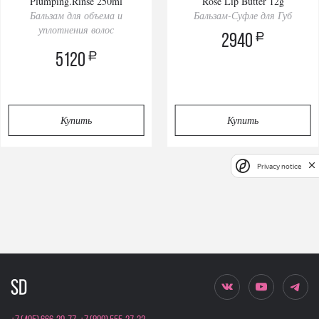
Plumping.Rinse 250ml
Rosé Lip Butter 12g
Бальзам для объема и
Бальзам-Суфле для Губ
уплотнения волос
a
2940
a
5120
Купить
Купить
Privacy notice