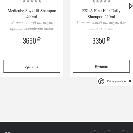
Medicube Soyxidil Shampoo
ESLA Fine Hair Daily
490ml
Shampoo 250ml
Укрепляющий шампунь
Питательный шампунь для
против выпадения волос
тонких волос
a
a
3690
3350
Купить
Купить
Privacy notice