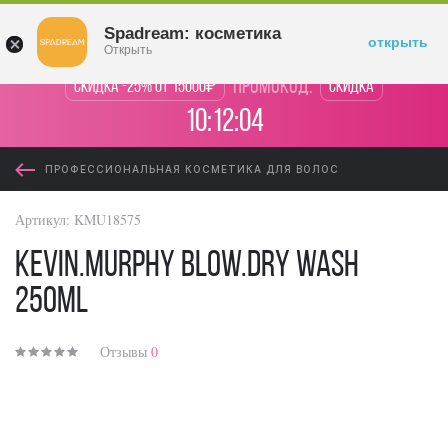
Войти
Spadream: косметика
открыть
Открыть
промокод:
Скидка -25% от 15000₽
Скидка
10:12:04
ПРОФЕССИОНАЛЬНАЯ КОСМЕТИКА ДЛЯ ВОЛОС
Артикул:
KMU18575
KEVIN.MURPHY Blow.Dry Wash
250ml
Отзывы
0