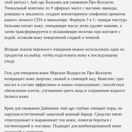
свой ритуал с Anti-age Бальзама для умывания Про-Коллаген.
Уникальный комплекс из 9 эфирных масел с маслами лаванды,
ромашки и эвкалипта, создают неповторимую симфонию ароматов
вашего личного СПА в миниатюре. Формула 3 в 1: тающая текстура
бальзама питает кожу, очищающее масло легко удаляет макияж, а
затем трансформируется в увлажняющее молочко при контакте с
водой, оставляя кожу невероятной гладкой и нежной.
Вторым этапом бережного очищения можно использовать один из
продуктов на выбор, чтобы подготовить кожу к последующему
уходу.
Гель для очищения кожи Морские Водоросли Про-Коллаген
возвращает коже энергию, свежий и сияющий вид. Комплекс трех
кислот в составе эффективно и нежно отшелушивает, способствуя
обновлению клеток, улучшению цвета лица и сохранению водного
баланса кожи.
Крем для умывания Дайнемик Anti-age глубоко очищает поры, не
нарушая естественный защитный кожный барьер. Средство мягко
отшелушивает и выравнивает тон кожи, помогая бороться с
пигментацией и постакне. Подходит для комбинированной кожи
склонной к жирности.