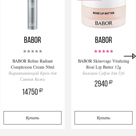
BABOR
BABOR
BABOR Refine Radiant
BABOR Skinovage Vitalizing
Complexion Cream 50ml
Rosé Lip Butter 12g
Выравнивающий Крем для
Бальзам-Суфле для Губ
Сияния Кожи
a
2940
Privacy notice
a
14750
Купить
Купить