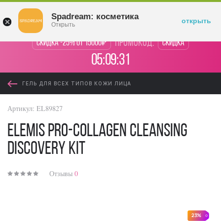
Войти
Spadream: косметика
открыть
Открыть
промокод:
Скидка -25% от 15000₽
Скидка
05:09:30
ГЕЛЬ ДЛЯ ВСЕХ ТИПОВ КОЖИ ЛИЦА
Артикул:
EL89827
Elemis Pro-Collagen Cleansing
Discovery Kit
Отзывы
0
23%