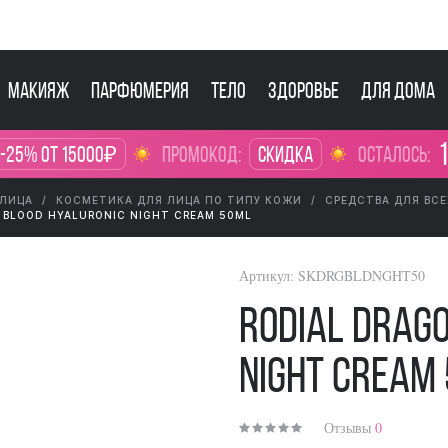
Макияж
Парфюмерия
Тело
Здоровье
Для дома
1
 -25% от 15000₽
промокод:
Скидка
осталось:
 ЛИЦА
КОСМЕТИКА ДЛЯ ЛИЦА ПО ТИПУ КОЖИ
СРЕДСТВА ДЛЯ ВС
S BLOOD HYALURONIC NIGHT CREAM 50ML
Артикул:
SKDRGBLDNGHT50
Rodial Drago
Night Cream
Отзывы
0