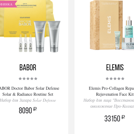
ОВИНКА
BABOR
Elemis
ABOR Doctor Babor Solar Defense
Elemis Pro-Collagen Repa
Solar & Radiance Routine Set
Rejuvenation Face Kit
Набор для Загара Solar Defense
Набор для лица "Восстанов
омоложение Про-Коллаг
a
8090
a
33150