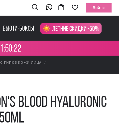
Войти
Бьюти-боксы
Летние скидки -50%
1:50:21
ЕХ ТИПОВ КОЖИ ЛИЦА
n's Blood Hyaluronic
 50ml