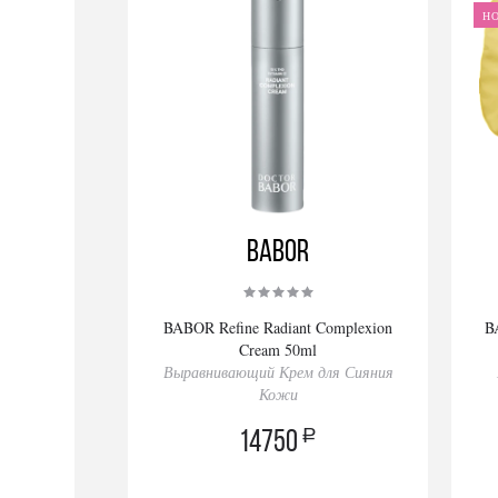
Н
BABOR
BABOR Refine Radiant Complexion
B
Cream 50ml
Выравнивающий Крем для Сияния
Кожи
a
14750