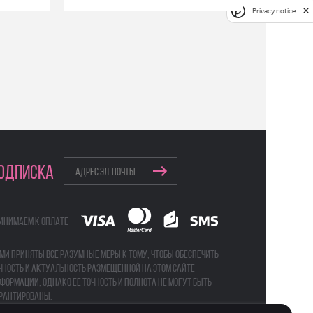
Privacy notice
ОДПИСКА
инимаем к оплате
ми приняты все разумные меры к тому, чтобы обеспечить
чность и актуальность размещенной на этом сайте
формации, однако ее точность и полнота не могут быть
рантированы.