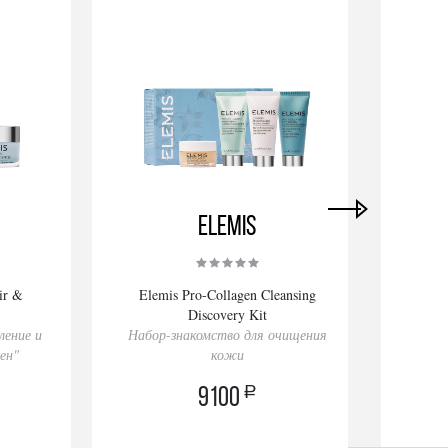
Elemis
ir &
Elemis Pro-Collagen Cleansing
Elemi
Discovery Kit
ление и
Набор-знакомство для очищения
Крем 
ен"
кожи
a
9100