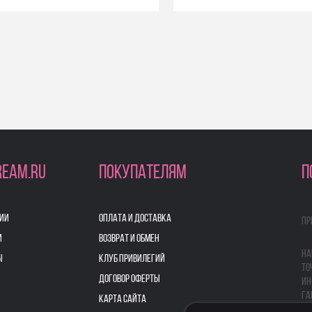
REAM.RU
ПОКУПАТЕЛЯМ
П
ИИ
ОПЛАТА И ДОСТАВКА
Пр
И
ВОЗВРАТ И ОБМЕН
На
Ы
КЛУБ ПРИВИЛЕГИЙ
то
ДОГОВОР ОФЕРТЫ
ин
га
КАРТА САЙТА