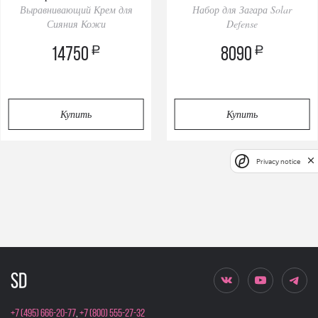
Выравнивающий Крем для
Набор для Загара Solar
Routine Set
Сияния Кожи
Defense
a
a
14750
8090
Купить
Купить
Privacy notice
+7 (495) 666-20-77
,
+7 (800) 555-27-32