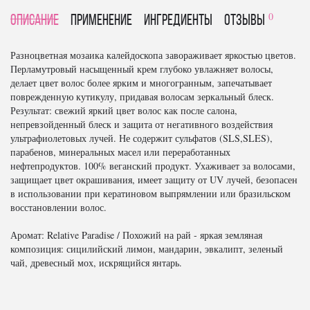
0
Описание
Применение
Ингредиенты
отзывы
Разноцветная мозаика калейдоскопа завораживает яркостью цветов.
Перламутровый насыщенный крем глубоко увлажняет волосы,
делает цвет волос более ярким и многогранным, запечатывает
поврежденную кутикулу, придавая волосам зеркальный блеск.
Результат: свежий яркий цвет волос как после салона,
непревзойденный блеск и защита от негативного воздействия
ультрафиолетовых лучей. Не содержит сульфатов (SLS,SLES),
парабенов, минеральных масел или переработанных
нефтепродуктов. 100% веганский продукт. Ухаживает за волосами,
защищает цвет окрашивания, имеет защиту от UV лучей, безопасен
в использовании при кератиновом выпрямлении или бразильском
восстановлении волос.
Аромат: Relative Paradise / Похожий на рай - яркая земляная
композиция: сицилийский лимон, мандарин, эвкалипт, зеленый
чай, древесный мох, искрящийся янтарь.