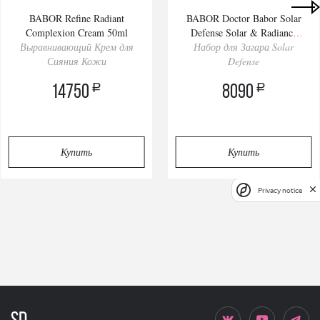
BABOR Refine Radiant
BABOR Doctor Babor Solar
Complexion Cream 50ml
Defense Solar & Radiance
Выравнивающий Крем для
Набор для Загара Solar
Routine Set
Сияния Кожи
Defense
a
a
14750
8090
Купить
Купить
Privacy notice