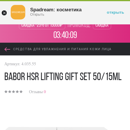
Войти
Spadream: косметика
открыть
Открыть
промокод:
Скидка -25% от 15000₽
Скидка
03:40:09
СРЕДСТВА ДЛЯ УВЛАЖНЕНИЯ И ПИТАНИЯ КОЖИ ЛИЦА
Артикул:
4.035.55
BABOR HSR Lifting Gift Set 50/15ml
Отзывы
0