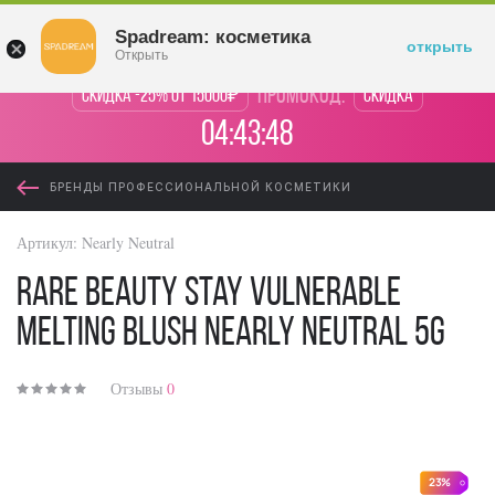
Войти
Spadream: косметика
открыть
Открыть
промокод:
Скидка -25% от 15000₽
Скидка
04:43:47
БРЕНДЫ ПРОФЕССИОНАЛЬНОЙ КОСМЕТИКИ
Артикул:
Nearly Neutral
Rare Beauty Stay Vulnerable
Melting Blush Nearly Neutral 5g
Отзывы
0
23%