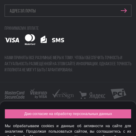
Принимаем к оплате
Нами приняты все разумные меры к тому, чтобы обеспечить точность и
актуальность размещенной на этом сайте информации, однако ее точность
и полнота не могут быть гарантированы.
Даю согласие на обработку персональных данных
FASHION NEW YEAR AWARDS 2015
Мы обрабатываем cookies и данные об активности на сайте для
© Интернет-магазин профессиональной косметики Spadream
аналитики. Продолжая пользоваться сайтом, вы соглашаетесь с их