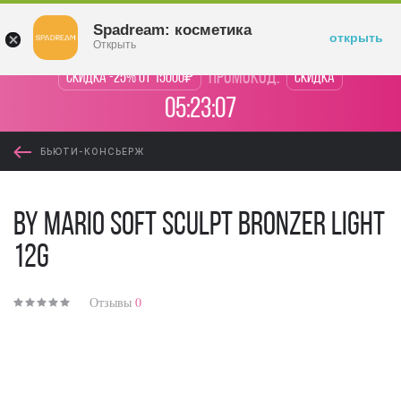
Войти
Spadream: косметика
открыть
Открыть
промокод:
Скидка -25% от 15000₽
Скидка
05:23:07
БЬЮТИ-КОНСЬЕРЖ
By Mario Soft Sculpt Bronzer Light
12g
Отзывы
0