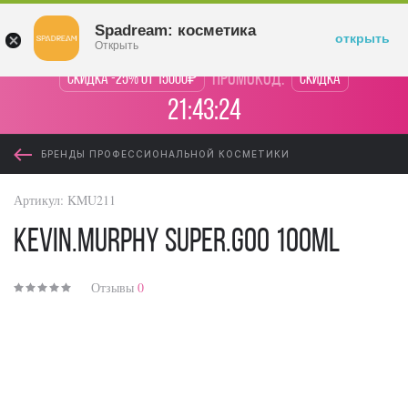
Войти
Spadream: косметика
открыть
Открыть
промокод:
Скидка -25% от 15000₽
Скидка
21:43:24
БРЕНДЫ ПРОФЕССИОНАЛЬНОЙ КОСМЕТИКИ
Артикул:
KMU211
KEVIN.MURPHY Super.Goo 100ml
Отзывы
0