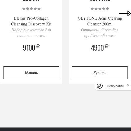
Elemis Pro-Collagen
GLYTONE Acne Clearing
Cleansing Discovery Kit
Cleanser 200ml
Набор-знакомство для
Очищающий гель для
очищения кожи
проблемной кожи
a
a
9100
4900
Купить
Купить
Privacy notice