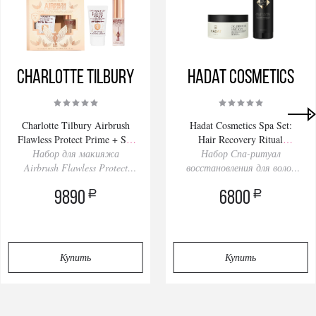
Charlotte Tilbury
Hadat Cosmetics
Charlotte Tilbury Airbrush
Hadat Cosmetics Spa Set:
Flawless Protect Prime + Set
Hair Recovery Ritual
Набор для макияжа
Kit 30/34ml
Набор Спа-ритуал
280/200ml
Airbrush Flawless Protect
восстановления для волос
Праймер+Спрей
Spa Set
a
a
9890
6800
Купить
Купить