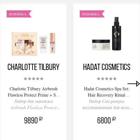
НОВИНКА
НОВИНКА
Charlotte Tilbury
Hadat Cosmetics
Charlotte Tilbury Airbrush
Hadat Cosmetics Spa Set:
Flawless Protect Prime + Set
Hair Recovery Ritual
Набор для макияжа
Kit 30/34ml
Набор Спа-ритуал
280/200ml
Airbrush Flawless Protect
восстановления для волос
Праймер+Спрей
Spa Set
a
a
9890
6800