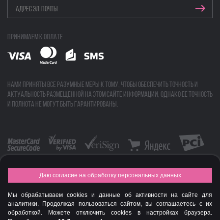
Принимаем к оплате
Нами приняты все разумные меры к тому, чтобы обеспечить точность и
актуальность размещенной на этом сайте информации, однако ее точность
и полнота не могут быть гарантированы.
Даю согласие на обработку персональных данных
FASHION NEW YEAR AWARDS 2015
Мы обрабатываем cookies и данные об активности на сайте для
© Интернет-магазин профессиональной косметики Spadream
аналитики. Продолжая пользоваться сайтом, вы соглашаетесь с их
обработкой. Можете отключить cookies в настройках браузера.