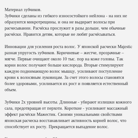
Материал зубчиков.
Зубчики сделаны из гибкого износостойкого нейлона - на них не
образуются микротрещины, и она не выдирает волосы при
расчесывании. Расчёска прослужит в разы дольше, чем обычные
расчёски. Нравится детям, которые не любят расчёсываться.
Инновации для усиления роста волос. У японской расчески Majestic
разная упругость зубчиков. Коричневые – жестче, прозрачные –
мягче. Первые очищают около 10 тыс. пор на коже головы. Так
корни волос получают больше кислорода. Вторые стимулируют
каждую поднимающую волос мышцу, усиливают поступление
крови к волосяным луковицам. За счет этого волосы становятся
более здоровыми, усиливается их рост и появляется естественный
объем.
Зубчики 2х уровней высоты. Длинные - убирают излишки кожного
сала, предотвращая от перхоти. Короткие - усиливают массажный
эффект расчёски Мажестик. Своими уникальными свойствами
японская расческа восстанавливает активность корней волос, что
способствует их росту. Прекращается выпадение волос.