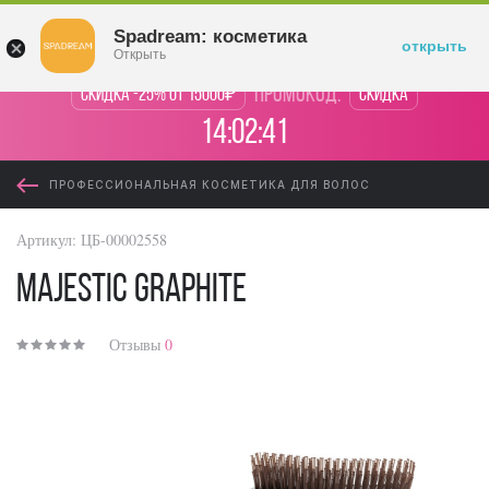
Войти
Spadream: косметика
открыть
Открыть
промокод:
Скидка -25% от 15000₽
Скидка
14:02:41
ПРОФЕССИОНАЛЬНАЯ КОСМЕТИКА ДЛЯ ВОЛОС
Артикул:
ЦБ-00002558
Majestic Graphite
Отзывы
0