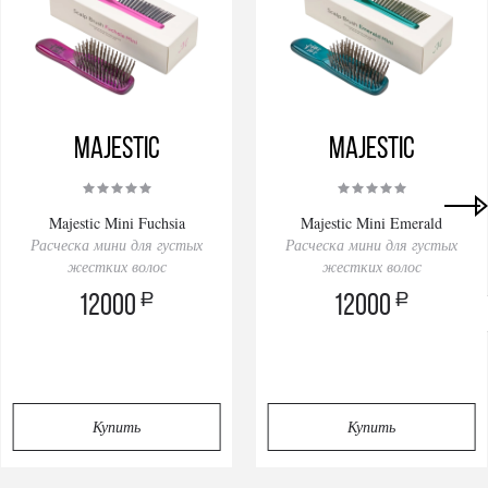
Majestic
Majestic
Majestic Mini Fuchsia
Majestic Mini Emerald
Расческа мини для густых
Расческа мини для густых
жестких волос
жестких волос
a
a
12000
12000
Privacy notice
Купить
Купить