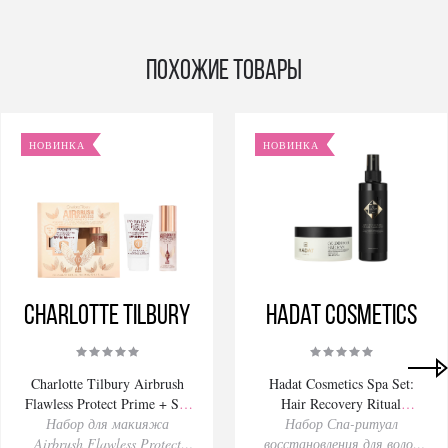
Похожие товары
НОВИНКА
НОВИНКА
Charlotte Tilbury
Hadat Cosmetics
Charlotte Tilbury Airbrush
Hadat Cosmetics Spa Set:
Flawless Protect Prime + Set
Hair Recovery Ritual
Набор для макияжа
Kit 30/34ml
Набор Спа-ритуал
280/200ml
Airbrush Flawless Protect
восстановления для волос