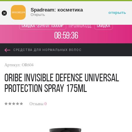
Войти
Spadream: косметика
открыть
Открыть
промокод:
Скидка -25% от 15000₽
Скидка
08:59:35
СРЕДСТВА ДЛЯ НОРМАЛЬНЫХ ВОЛОС
Артикул:
OR604
Oribe Invisible Defense Universal
Protection Spray 175ml
Отзывы
0