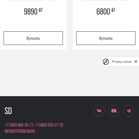
Праймер+Спрей
Spa Set
a
a
9890
6800
Купить
Купить
Privacy notice
+7 (495) 666-20-77
,
+7 (800) 555-27-32
info@spadream.ru