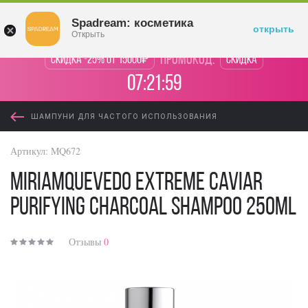
Войти
Spadream: косметика
открыть
Открыть
промокод:
Скидка -25% от 15000₽
Скидка
07:21:59
ШАМПУНИ ДЛЯ ЧАСТОГО ИСПОЛЬЗОВАНИЯ
Артикул:
MQ672
Miriamquevedo Extreme Caviar
Purifying Charcoal Shampoo 250ml
Отзывы
0