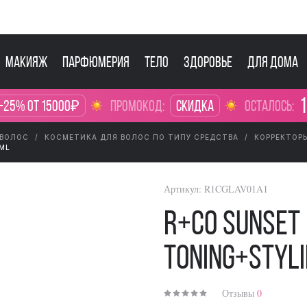
Макияж
Парфюмерия
Тело
Здоровье
Для дома
1
-25% от 15000₽
промокод:
Скидка
осталось:
 ВОЛОС
КОСМЕТИКА ДЛЯ ВОЛОС ПО ТИПУ СРЕДСТВА
КОРРЕКТОР
4ML
Артикул:
R1CGLAV01A1
R+Co SUNSET
Toning+Styl
Отзывы
0