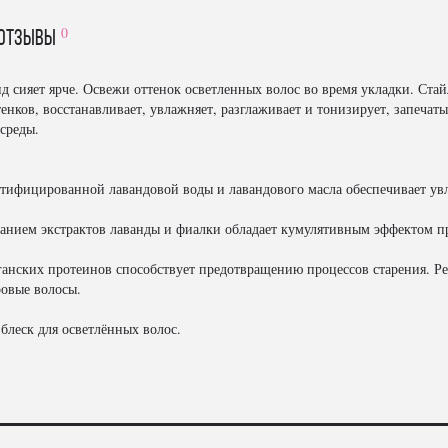
0
отзывы
 сияет ярче. Освежи оттенок осветленных волос во время укладки. Ста
нков, восстанавливает, увлажняет, разглаживает и тонизирует, запечат
среды.
ртифицированной лавандовой воды и лавандового масла обеспечивает у
жанием экстрактов лаванды и фиалки обладает кумулятивным эффектом п
ганских протеинов способствует предотвращению процессов старения. Ре
овые волосы.
 блеск для осветлённых волос.