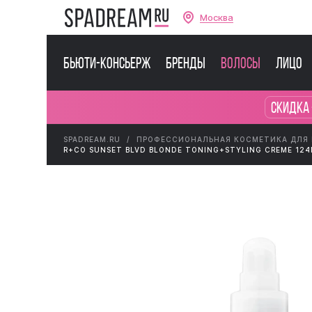
Москва
Бьюти-консьерж
Бренды
Волосы
Лицо
Скидка 
SPADREAM.RU
ПРОФЕССИОНАЛЬНАЯ КОСМЕТИКА ДЛЯ
R+CO SUNSET BLVD BLONDE TONING+STYLING CREME 12