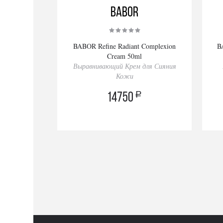
BABOR
BABOR Refine Radiant Complexion
B
Cream 50ml
Выравнивающий Крем для Сияния
Кожи
a
14750