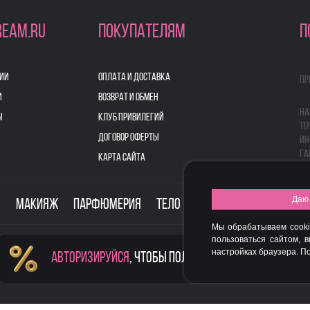
REAM.RU
ПОКУПАТЕЛЯМ
П
ИИ
ОПЛАТА И ДОСТАВКА
Пр
И
ВОЗВРАТ И ОБМЕН
На
Ы
КЛУБ ПРИВИЛЕГИЙ
то
ДОГОВОР ОФЕРТЫ
ин
га
КАРТА САЙТА
Даю 
о
Макияж
Парфюмерия
Тело
Здоровье
Для дом
Мы обрабатываем cooki
пользоваться сайтом, 
настройках браузера. 
Авторизируйся
, чтобы получить скидку
FASHION NEW YEAR AWARDS 2015
© 