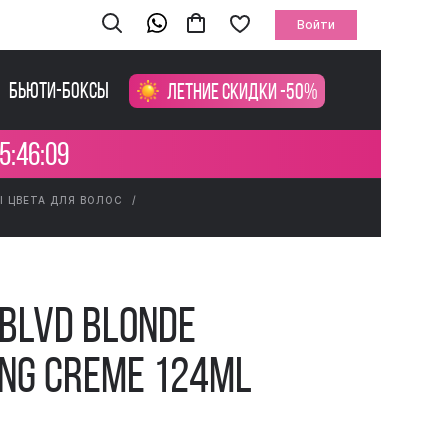
Войти
Бьюти-боксы
Летние скидки -50%
5:46:08
Ы ЦВЕТА ДЛЯ ВОЛОС
 BLVD Blonde
ing Creme 124ml