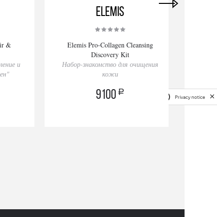
Elemis
ir &
Elemis Pro-Collagen Cleansing
Elemi
Discovery Kit
ление и
Набор-знакомство для очищения
Крем 
ен"
кожи
a
9100
Privacy notice