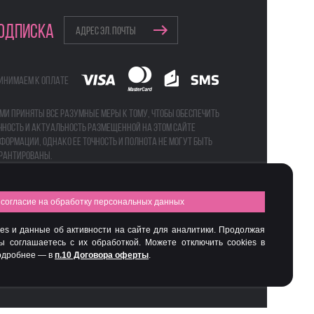
ОДПИСКА
инимаем к оплате
ми приняты все разумные меры к тому, чтобы обеспечить
чность и актуальность размещенной на этом сайте
формации, однако ее точность и полнота не могут быть
рантированы.
согласие на обработку персональных данных
а
Бьюти-боксы
es и данные об активности на сайте для аналитики. Продолжая
вы соглашаетесь с их обработкой. Можете отключить cookies в
Подробнее — в
п.10 Договора оферты
.
Интернет-магазин профессиональной косметики Spadream