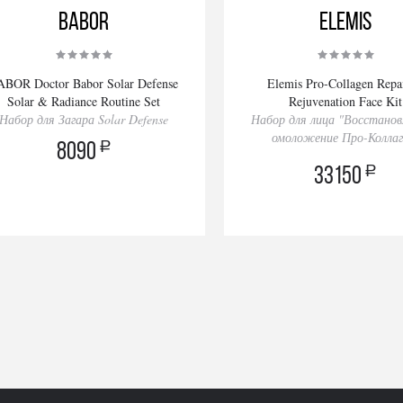
BABOR
Elemis
ABOR Doctor Babor Solar Defense
Elemis Pro-Collagen Repa
Solar & Radiance Routine Set
Rejuvenation Face Kit
Набор для Загара Solar Defense
Набор для лица "Восстанов
омоложение Про-Коллаг
a
8090
a
33150