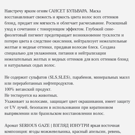
Навстречу ярким огням САНСЕТ БУЛЬВАРА. Маска
восстанавливает свежесть и яркость цвета волос всех оттенков
блонд, придает им мягкость и облегчает расчесывание. Роскошный
уход в сочетании с тонирующим эффектом. Глубокий сине-
фиолетовый пигмент предотвращает возникновение тусклости и
потерю цвета в следствие окисления, нейтрализует нежелательные
желтые и медные оттенки, придавая волосам блеск. Создана
специально для увлажнения, питания и нейтрализации
нежелательных желтых и медных оттенков для всех оттенков блонд
и натуральных седых волос.
Не содержит сульфатов (SLS,SLES), парабенов, минеральных масел
или переработанных нефтепродуктов.
100% веганский продукт.
Не тестируется на животных.
Ухаживает за волосами, защищает цвет окрашивания, имеет защиту
от UV лучей, безопасен в использовании при кератиновом
выпрямлении или бразильском восстановлении волос.
Аромат SERIOUS GAZE | ВЗГЛЯД ИЗНУТРИ яркая восточная
композиция: ягоды можжевельника, красный апельсин, ревень,