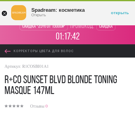
Войти
Spadream: косметика
открыть
Открыть
промокод:
Скидка -25% от 15000₽
Скидка
01:17:41
КОРРЕКТОРЫ ЦВЕТА ДЛЯ ВОЛОС
Артикул:
R1COSBI01A1
R+Co Sunset Blvd Blonde Toning
Masque 147ml
Отзывы
0