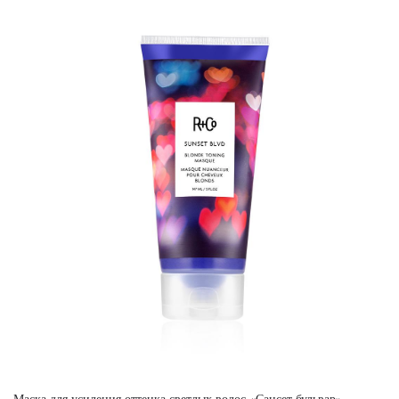
Маска для усиления оттенка светлых волос «Сансет бульвар»