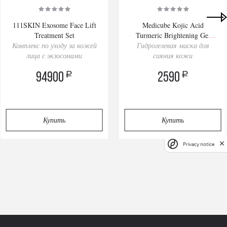
111SKIN Exosome Face Lift
Medicube Kojic Acid
Treatment Set
Turmeric Brightening Gel
Комплекс по уходу за кожей
Гидрогелевая маска для
Mask 28gх4pcs
лица с экзосомами
сияния кожи
a
a
94900
2590
Купить
Купить
Privacy notice