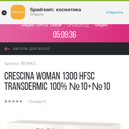
Войти
Spadream: косметика
открыть
Открыть
промокод:
Скидка -25% от 15000₽
Скидка
05:09:36
АМПУЛЫ ДЛЯ ВОЛОС
Артикул:
RU00821
Crescina Woman 1300 HFSC
Transdermic 100% №10+№10
Отзывы
0