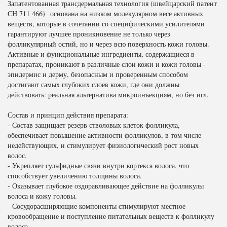
Запатентованная трансдермальная технология (швейцарский патент
CH 711 466) основана на низком молекулярном весе активных
веществ, которые в сочетании со специфическими усилителями
гарантируют лучшее проникновение не только через
фолликулярный остий, но и через всю поверхность кожи головы.
Активные и функциональные ингредиенты, содержащиеся в
препаратах, проникают в различные слои кожи и кожи головы -
эпидермис и дерму, безопасным и проверенным способом
достигают самых глубоких слоев кожи, где они должны
действовать: реальная альтернатива микроинъекциям, но без игл.
Состав и принцип действия препарата:
- Состав защищает резерв стволовых клеток фолликула,
обеспечивает повышение активности фолликулов, в том числе
недействующих, и стимулирует физиологический рост новых
волос.
- Укрепляет сульфидные связи внутри кортекса волоса, что
способствует увеличению толщины волоса.
- Оказывает глубокое оздоравливающее действие на фолликулы
волоса и кожу головы.
- Сосудорасширяющие компоненты стимулируют местное
кровообращение и поступление питательных веществ к фолликулу
волоса.