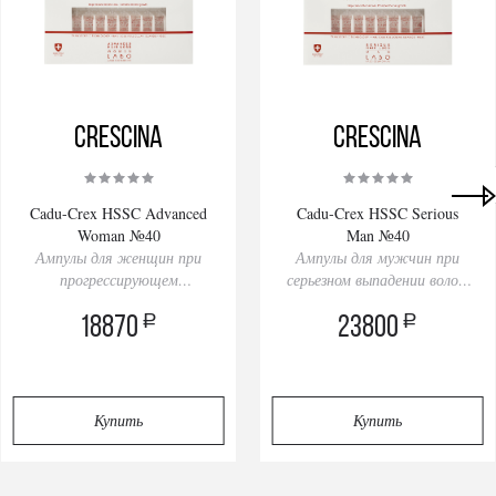
Crescina
Crescina
Privacy notice
Cadu-Crex HSSC Advanced
Cadu-Crex HSSC Serious
Woman №40
Man №40
Ампулы для женщин при
Ампулы для мужчин при
прогрессирующем
серьезном выпадении волос,
выпадении волос, 40 ампул
40 ампул
a
a
18870
23800
Купить
Купить